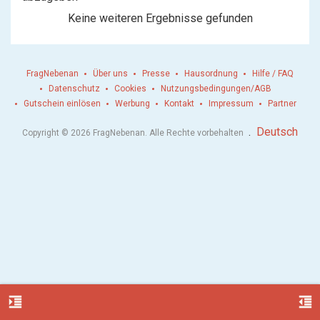
Keine weiteren Ergebnisse gefunden
FragNebenan
Über uns
Presse
Hausordnung
Hilfe / FAQ
Datenschutz
Cookies
Nutzungsbedingungen/AGB
Gutschein einlösen
Werbung
Kontakt
Impressum
Partner
.
Deutsch
Copyright © 2026 FragNebenan. Alle Rechte vorbehalten
format_indent_increase
format_indent_decrease