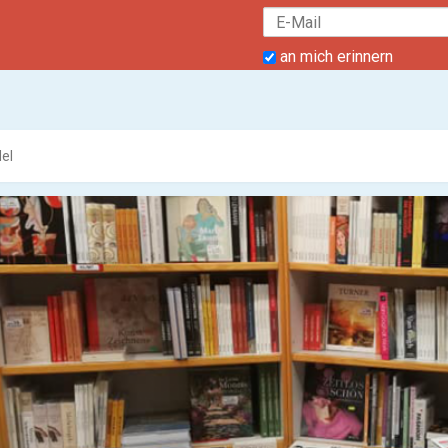
an mich erinnern
el