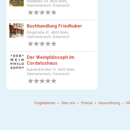
Stadtplatz 34, 4600 Wels,
s
Oberösterreich, Österreich
w
0 Bewertungen
a
h
Buchhandlung Friedhuber
l
Ringstraße 41, 4600 Wels,
Oberösterreich, Österreich
0 Bewertungen
Der Weinphilosoph im
Cordatushaus
Bahnhofstraße 10, 4600 Wels,
Oberösterreich, Österreich
0 Bewertungen
FragNebenan
Über uns
Presse
Hausordnung
Hi