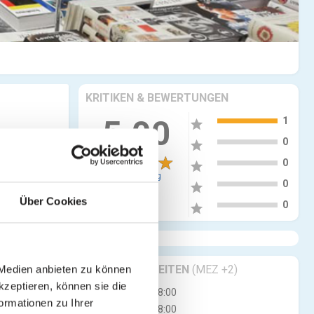
KRITIKEN & BEWERTUNGEN
5
5.00
1
star
4
0
star
3
0
star
1 Bewertung
2
0
star
Über Cookies
1
0
star
GESCHÄFTSZEITEN
(MEZ +2)
 Medien anbieten zu können
kzeptieren, können sie die
Mo
14:00 - 18:00
ormationen zu Ihrer
Di
10:00 - 18:00