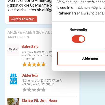
Wenn das deine Firma/Organisation ist,
Verwendung unserer Website 
kannst du die Übernahme beantragen und
diese Informationen mögliche
zusätzliche Infos hinzufügen.
Rahmen Ihrer Nutzung der D
Jetzt reklamieren
E
Notwendig
i
ANDERE HABEN SICH AUCH
n
ANGESEHEN
w
Babette's
i
Dreihausgasse 9, 1150 Wien 15.,
l
Rudolfsheim-Fünfhaus, Wien,
l
Ablehnen
Österreich
i
1 Bewertung
g
u
Bilderbox
n
Kirchengasse 40, 1070 Wien 7.,
Neubau, Wien, Österreich
g
0 Bewertungen
s
a
Skribo Fil. Joh. Haas
u