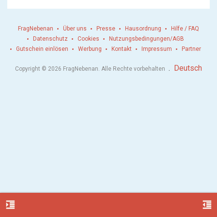
FragNebenan
Über uns
Presse
Hausordnung
Hilfe / FAQ
Datenschutz
Cookies
Nutzungsbedingungen/AGB
Gutschein einlösen
Werbung
Kontakt
Impressum
Partner
.
Deutsch
Copyright © 2026 FragNebenan. Alle Rechte vorbehalten
format_indent_increase
format_indent_decrease