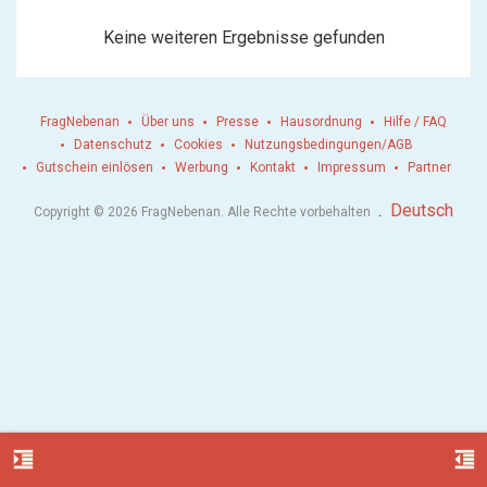
Keine weiteren Ergebnisse gefunden
FragNebenan
Über uns
Presse
Hausordnung
Hilfe / FAQ
Datenschutz
Cookies
Nutzungsbedingungen/AGB
Gutschein einlösen
Werbung
Kontakt
Impressum
Partner
.
Deutsch
Copyright © 2026 FragNebenan. Alle Rechte vorbehalten
format_indent_increase
format_indent_decrease