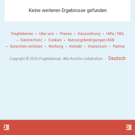
Keine weiteren Ergebnisse gefunden
FragNebenan
Über uns
Presse
Hausordnung
Hilfe / FAQ
Datenschutz
Cookies
Nutzungsbedingungen/AGB
Gutschein einlösen
Werbung
Kontakt
Impressum
Partner
.
Deutsch
Copyright © 2026 FragNebenan. Alle Rechte vorbehalten
format_indent_increase
format_indent_decrease