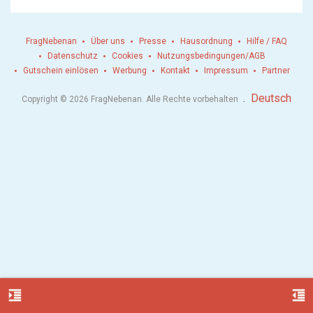
FragNebenan
Über uns
Presse
Hausordnung
Hilfe / FAQ
Datenschutz
Cookies
Nutzungsbedingungen/AGB
Gutschein einlösen
Werbung
Kontakt
Impressum
Partner
.
Deutsch
Copyright © 2026 FragNebenan. Alle Rechte vorbehalten
format_indent_increase
format_indent_decrease