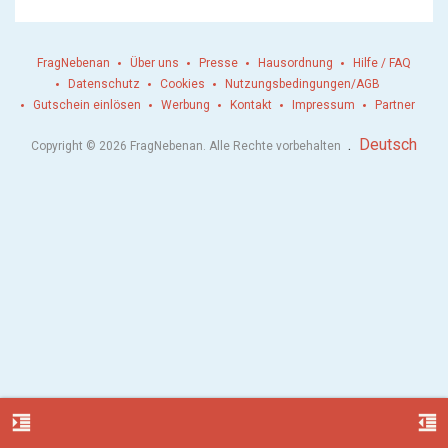
FragNebenan
Über uns
Presse
Hausordnung
Hilfe / FAQ
Datenschutz
Cookies
Nutzungsbedingungen/AGB
Gutschein einlösen
Werbung
Kontakt
Impressum
Partner
.
Deutsch
Copyright © 2026 FragNebenan. Alle Rechte vorbehalten
format_indent_increase
format_indent_decrease