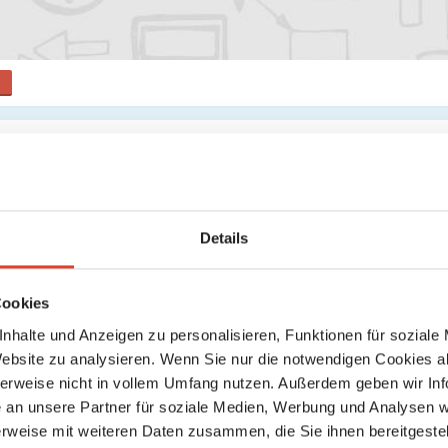
Apotheken
KG
Ketzergasse 368, 1230 Wien 23., Liesing, Wien, Österreich
Details
location_on
directions
Karte anzeigen
Wegbeschreibung
Cookies
nhalte und Anzeigen zu personalisieren, Funktionen für soziale
 neuen Aktivitäten, die angezeigt werden könnten.
Website zu analysieren. Wenn Sie nur die notwendigen Cookies a
herweise nicht in vollem Umfang nutzen. Außerdem geben wir Inf
an unsere Partner für soziale Medien, Werbung und Analysen we
rweise mit weiteren Daten zusammen, die Sie ihnen bereitgestell