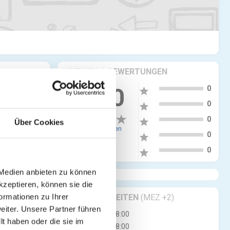
KRITIKEN & BEWERTUNGEN
5
more_vert
0.00
0
star
4
0
star
3
0
star
Über Cookies
0 Bewertungen
2
0
star
1
0
star
 Medien anbieten zu können
kzeptieren, können sie die
ormationen zu Ihrer
GESCHÄFTSZEITEN
(MEZ +2)
iter. Unsere Partner führen
Mo
08:00 - 18:00
t haben oder die sie im
Di
08:00 - 18:00