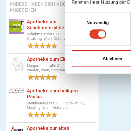
Rahmen Ihrer Nutzung der D
ANDERE HABEN SICH AUCH
ANGESEHEN
E
Apotheke am
Notwendig
i
Schuhmeierplatz
n
Schuhmeierplatz 14, 1160 Wien 16.,
w
Ottakring, Wien, Österreich
i
1 Bewertung
l
l
Ablehnen
Apotheke zum Einhorn
i
Margaretenstraße 31, 1040 Wien 4.,
Wieden, Wien, Österreich
g
1 Bewertung
u
n
Apotheke zum heiligen
g
Paulus
s
Steinbauergasse 15, 1120 Wien 12.,
a
Meidling, Wien, Österreich
u
1 Bewertung
s
w
Apotheke zur alten