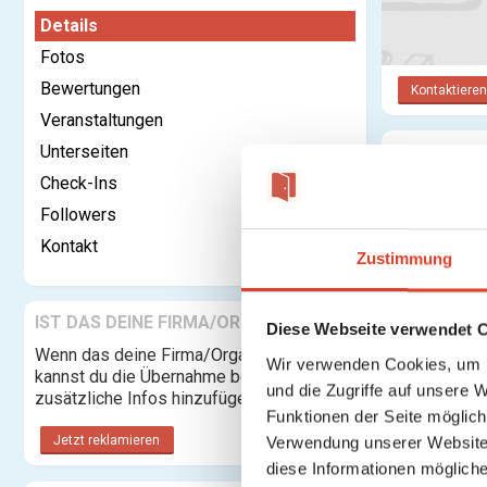
Details
Fotos
Bewertungen
Kontaktieren
Veranstaltungen
Unterseiten
Kategorie:
Check-Ins
Rechtsform:
Followers
Adresse:
Kontakt
Zustimmung
IST DAS DEINE FIRMA/ORGANISATION?
Diese Webseite verwendet 
Wenn das deine Firma/Organisation ist,
Wir verwenden Cookies, um I
kannst du die Übernahme beantragen und
Es gibt keine
und die Zugriffe auf unsere 
zusätzliche Infos hinzufügen.
Funktionen der Seite möglic
Jetzt reklamieren
Verwendung unserer Website 
diese Informationen mögliche