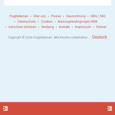
FragNebenan
Über uns
Presse
Hausordnung
Hilfe / FAQ
Datenschutz
Cookies
Nutzungsbedingungen/AGB
Gutschein einlösen
Werbung
Kontakt
Impressum
Partner
.
Deutsch
Copyright © 2026 FragNebenan. Alle Rechte vorbehalten
format_indent_increase
format_indent_decrease