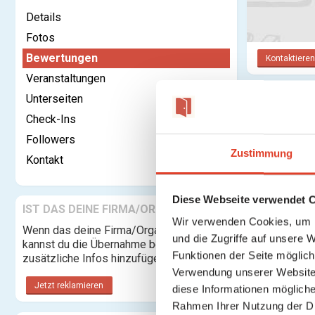
Details
Fotos
Bewertungen
Kontaktieren
Veranstaltungen
Unterseiten
Bewertu
Check-Ins
Anmelden o
Followers
Zustimmung
Kontakt
Diese Webseite verwendet 
IST DAS DEINE FIRMA/ORGANISATION?
Wir verwenden Cookies, um I
Wenn das deine Firma/Organisation ist,
und die Zugriffe auf unsere 
kannst du die Übernahme beantragen und
Funktionen der Seite möglic
zusätzliche Infos hinzufügen.
Verwendung unserer Website 
Jetzt reklamieren
diese Informationen mögliche
Rahmen Ihrer Nutzung der D