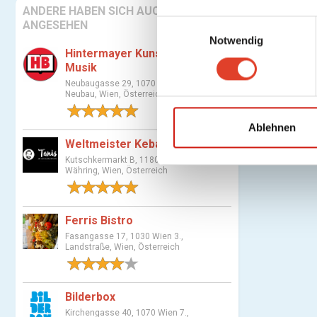
ANDERE HABEN SICH AUCH
E
ANGESEHEN
Notwendig
i
Hintermayer Kunst - Buch -
n
Musik
w
Neubaugasse 29, 1070 Wien 7.,
i
Neubau, Wien, Österreich
l
1 Bewertung
l
Ablehnen
i
Weltmeister Kebap / Tanis
g
Kutschkermarkt B, 1180 Wien 18.,
Währing, Wien, Österreich
u
1 Bewertung
n
g
Ferris Bistro
s
Fasangasse 17, 1030 Wien 3.,
a
Landstraße, Wien, Österreich
u
1 Bewertung
s
w
Bilderbox
a
Kirchengasse 40, 1070 Wien 7.,