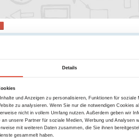
ngen
der registrieren, um deine Bewertung abzugeben
Details
Michael Kofler
am 21. November 2023 um 09:31
thumb_up
0
Cookies
nhalte und Anzeigen zu personalisieren, Funktionen für soziale
Website zu analysieren. Wenn Sie nur die notwendigen Cookies a
So coole Gewürzmischungen und wahrscheinlich die beste
herweise nicht in vollem Umfang nutzen. Außerdem geben wir Inf
Kochbuchsammlung der Stadt
an unsere Partner für soziale Medien, Werbung und Analysen we
rweise mit weiteren Daten zusammen, die Sie ihnen bereitgestell
ienste gesammelt haben.