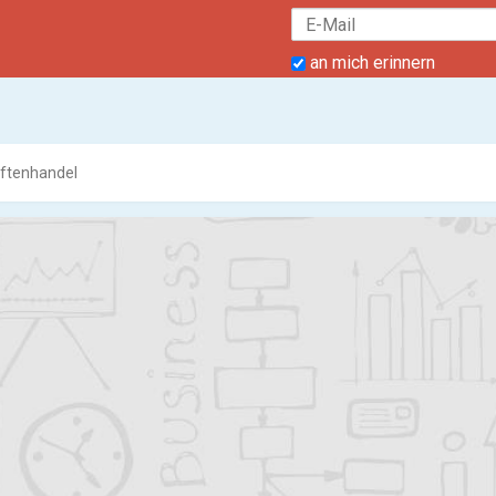
an mich erinnern
iftenhandel