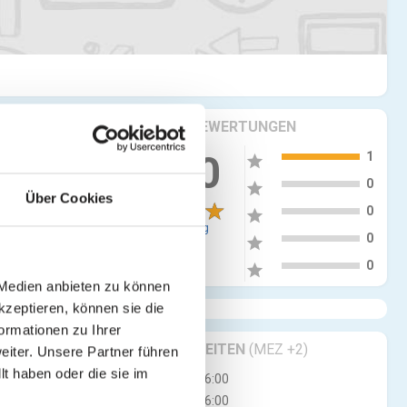
KRITIKEN & BEWERTUNGEN
5
5.00
1
star
4
0
star
Über Cookies
more_vert
3
0
star
1 Bewertung
2
0
star
1
0
star
 Medien anbieten zu können
kzeptieren, können sie die
ormationen zu Ihrer
GESCHÄFTSZEITEN
(MEZ +2)
iter. Unsere Partner führen
t haben oder die sie im
Mo
10:00 - 16:00
Di
10:00 - 16:00