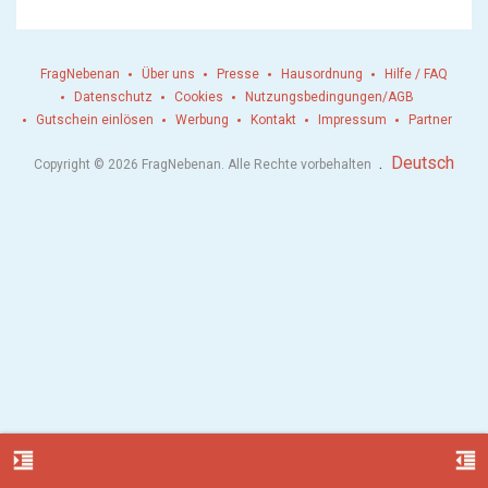
FragNebenan
Über uns
Presse
Hausordnung
Hilfe / FAQ
Datenschutz
Cookies
Nutzungsbedingungen/AGB
Gutschein einlösen
Werbung
Kontakt
Impressum
Partner
.
Deutsch
Copyright © 2026 FragNebenan. Alle Rechte vorbehalten
format_indent_increase
format_indent_decrease