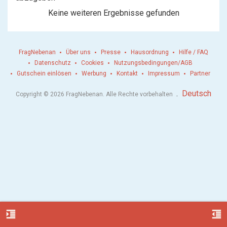
Keine weiteren Ergebnisse gefunden
FragNebenan
Über uns
Presse
Hausordnung
Hilfe / FAQ
Datenschutz
Cookies
Nutzungsbedingungen/AGB
Gutschein einlösen
Werbung
Kontakt
Impressum
Partner
.
Deutsch
Copyright © 2026 FragNebenan. Alle Rechte vorbehalten
format_indent_increase
format_indent_decrease