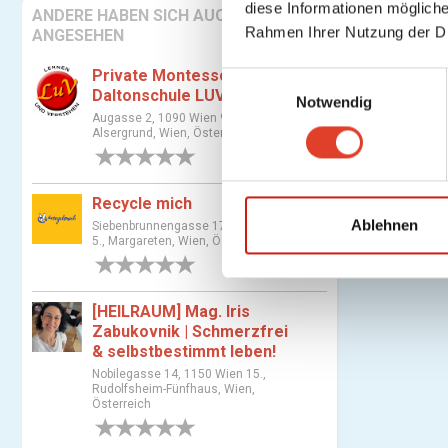
diese Informationen mögliche
ANDERE HABEN SICH AUCH
Rahmen Ihrer Nutzung der D
ANGESEHEN
Private Montessori-
E
Daltonschule LUV
Notwendig
i
Augasse 2, 1090 Wien 9.,
n
Alsergrund, Wien, Österreich
w
0 Bewertungen
i
l
Recycle mich
l
Ablehnen
Siebenbrunnengasse 17, 1050 Wien
5., Margareten, Wien, Österreich
i
0 Bewertungen
g
u
[HEILRAUM] Mag. Iris
n
Zabukovnik | Schmerzfrei
g
& selbstbestimmt leben!
s
Nobilegasse 14, 1150 Wien 15.,
Rudolfsheim-Fünfhaus, Wien,
a
Österreich
u
0 Bewertungen
s