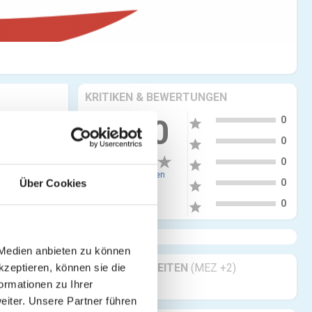
KRITIKEN & BEWERTUNGEN
5
0.00
0
star
4
0
star
3
0
star
0 Bewertungen
2
0
Über Cookies
star
1
0
star
 Medien anbieten zu können
GESCHÄFTSZEITEN
(MEZ +2)
kzeptieren, können sie die
ormationen zu Ihrer
Geöffnet 24/7
iter. Unsere Partner führen