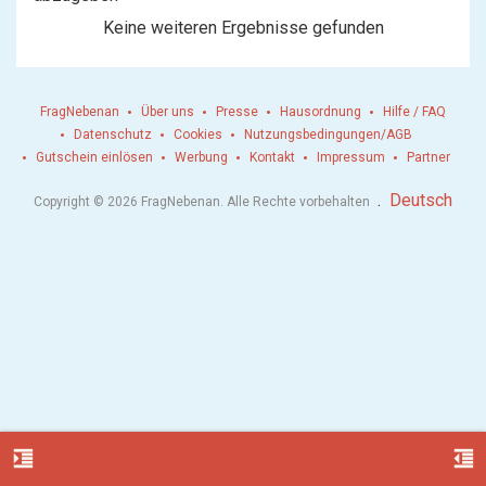
Keine weiteren Ergebnisse gefunden
FragNebenan
Über uns
Presse
Hausordnung
Hilfe / FAQ
Datenschutz
Cookies
Nutzungsbedingungen/AGB
Gutschein einlösen
Werbung
Kontakt
Impressum
Partner
.
Deutsch
Copyright © 2026 FragNebenan. Alle Rechte vorbehalten
format_indent_increase
format_indent_decrease