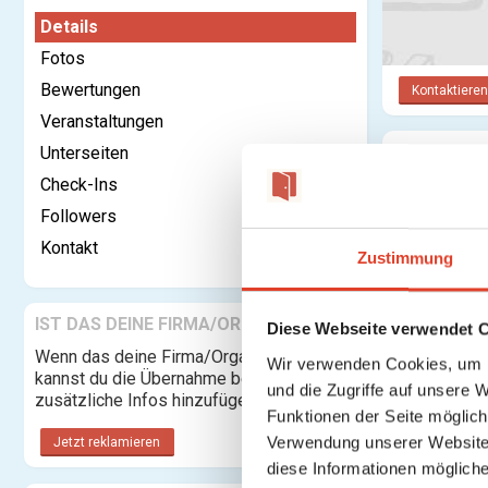
Details
Fotos
Bewertungen
Kontaktieren
Veranstaltungen
Unterseiten
Kategorie:
Check-Ins
Rechtsform:
Followers
Gegründet:
Kontakt
Zustimmung
Adresse:
IST DAS DEINE FIRMA/ORGANISATION?
Diese Webseite verwendet 
Wenn das deine Firma/Organisation ist,
Wir verwenden Cookies, um I
Telefon:
kannst du die Übernahme beantragen und
und die Zugriffe auf unsere 
zusätzliche Infos hinzufügen.
Website:
Funktionen der Seite möglic
Beschreibung
Verwendung unserer Website 
Jetzt reklamieren
diese Informationen mögliche