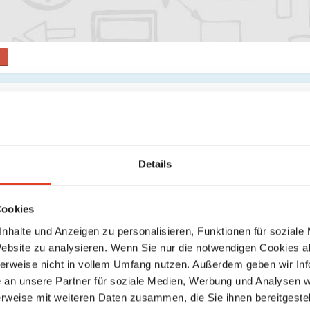
Brauerei
GmbH
2016
Details
Manowardagasse 5A, 1230 Wien 23., Liesing, Wien, Österreich
location_on
directions
Karte anzeigen
Wegbeschreibung
Cookies
nhalte und Anzeigen zu personalisieren, Funktionen für soziale
Ansehen
Website zu analysieren. Wenn Sie nur die notwendigen Cookies a
http://www.rodauner-biermanufaktur.at
herweise nicht in vollem Umfang nutzen. Außerdem geben wir Inf
Genuss und Vielfalt erlebbar machen - 
:
an unsere Partner für soziale Medien, Werbung und Analysen we
rweise mit weiteren Daten zusammen, die Sie ihnen bereitgestell
meine Ambition!