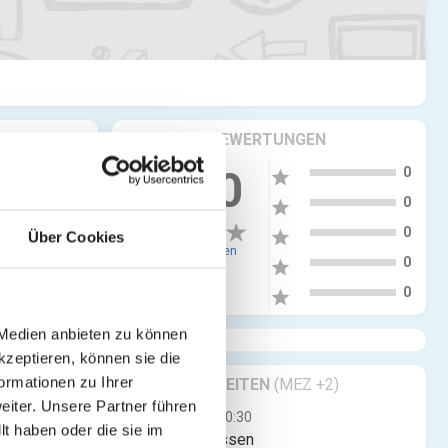
KRITIKEN & BEWERTUNGEN
5
more_vert
0.00
0
star
4
0
star
3
0
star
Über Cookies
0 Bewertungen
2
0
star
1
0
star
 Medien anbieten zu können
kzeptieren, können sie die
ormationen zu Ihrer
GESCHÄFTSZEITEN
(MEZ +2)
das ist
iter. Unsere Partner führen
Mo
00:00 - 00:30
t haben oder die sie im
Jetzt geschlossen