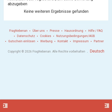
abzugeben
Keine weiteren Ergebnisse gefunden
FragNebenan
Über uns
Presse
Hausordnung
Hilfe / FAQ
Datenschutz
Cookies
Nutzungsbedingungen/AGB
Gutschein einlösen
Werbung
Kontakt
Impressum
Partner
.
Deutsch
Copyright © 2026 FragNebenan. Alle Rechte vorbehalten
format_indent_increase
format_indent_decrease