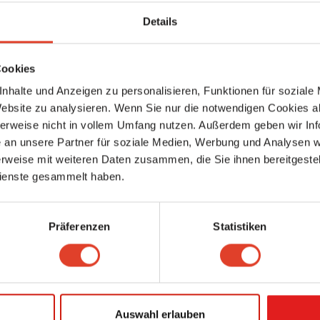
Details
Cookies
ganisation Für cocktailbar
nhalte und Anzeigen zu personalisieren, Funktionen für soziale
Kar
Website zu analysieren. Wenn Sie nur die notwendigen Cookies a
Bruder / Küche & Bar
herweise nicht in vollem Umfang nutzen. Außerdem geben wir Inf
Cocktailbar
an unsere Partner für soziale Medien, Werbung und Analysen we
Windmühlgasse 20, 1060 Wien 6., Mariahilf, Wien, Österreich (Karte anseh
rweise mit weiteren Daten zusammen, die Sie ihnen bereitgestell
5586.47 km entfernt
ienste gesammelt haben.
0 Bewertungen
Präferenzen
Statistiken
Auswahl erlauben