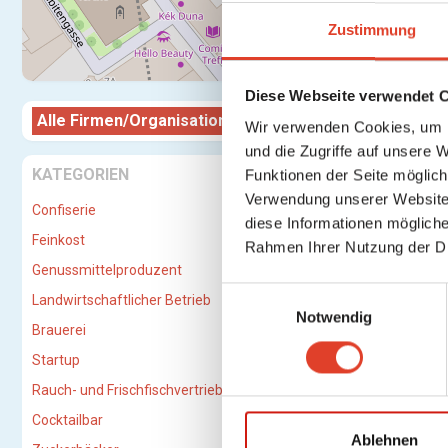
Zustimmung
Diese Webseite verwendet 
Alle Firmen/Organisationen
Firma/Or
Wir verwenden Cookies, um I
und die Zugriffe auf unsere 
KATEGORIEN
Funktionen der Seite möglic
Verwendung unserer Website 
Confiserie
diese Informationen mögliche
Feinkost
Rahmen Ihrer Nutzung der D
Genussmittelproduzent
E
Landwirtschaftlicher Betrieb
Notwendig
i
Brauerei
n
Startup
w
i
Rauch- und Frischfischvertriebs-GmbH
l
Cocktailbar
l
Ablehnen