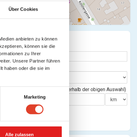
Über Cookies
SUCHE
 Medien anbieten zu können
te verbergen
kzeptieren, können sie die
Stichwort
ormationen zu Ihrer
iter. Unsere Partner führen
en)
Bundesland
t haben oder die sie im
Entfernung(innerhalb der obigen Auswahl)
Marketing
Alle zulassen