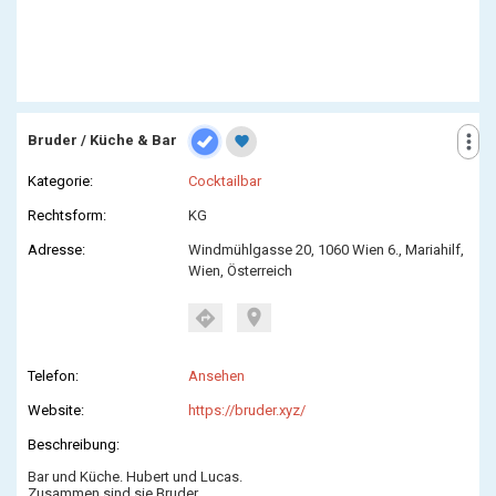
more_vert
Bruder / Küche & Bar
favorite
Kategorie:
Cocktailbar
Rechtsform:
KG
Adresse:
Windmühlgasse 20, 1060 Wien 6., Mariahilf,
Wien, Österreich
location_on
directions
Telefon:
Ansehen
Website:
https://bruder.xyz/
Beschreibung:
Bar und Küche. Hubert und Lucas.
Zusammen sind sie Bruder.