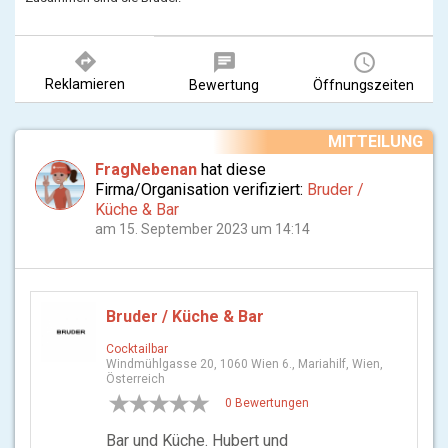
directions
chat
query_builder
Reklamieren
Bewertung
Öffnungszeiten
MITTEILUNG
FragNebenan
hat diese
Firma/Organisation verifiziert:
Bruder /
Küche & Bar
am 15. September 2023 um 14:14
Bruder / Küche & Bar
Cocktailbar
Windmühlgasse 20, 1060 Wien 6., Mariahilf, Wien,
Österreich
0 Bewertungen
Bar und Küche. Hubert und