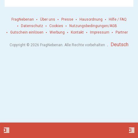
FragNebenan
Über uns
Presse
Hausordnung
Hilfe / FAQ
Datenschutz
Cookies
Nutzungsbedingungen/AGB
Gutschein einlösen
Werbung
Kontakt
Impressum
Partner
.
Deutsch
Copyright © 2026 FragNebenan. Alle Rechte vorbehalten
format_indent_increase
format_indent_decrease