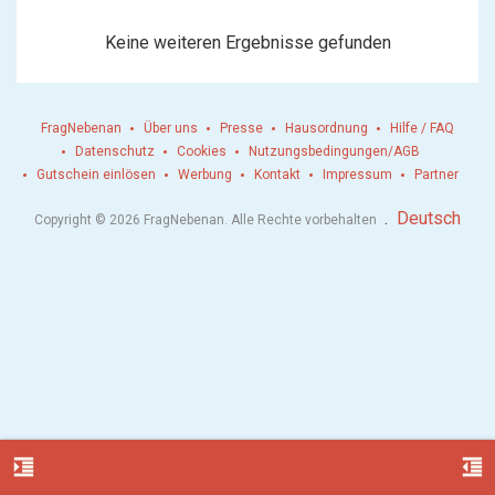
Keine weiteren Ergebnisse gefunden
FragNebenan
Über uns
Presse
Hausordnung
Hilfe / FAQ
Datenschutz
Cookies
Nutzungsbedingungen/AGB
Gutschein einlösen
Werbung
Kontakt
Impressum
Partner
.
Deutsch
Copyright © 2026 FragNebenan. Alle Rechte vorbehalten
format_indent_increase
format_indent_decrease