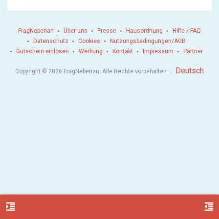
FragNebenan
Über uns
Presse
Hausordnung
Hilfe / FAQ
Datenschutz
Cookies
Nutzungsbedingungen/AGB
Gutschein einlösen
Werbung
Kontakt
Impressum
Partner
.
Deutsch
Copyright © 2026 FragNebenan. Alle Rechte vorbehalten
format_indent_increase
format_indent_decrease