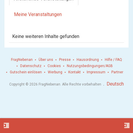
Meine Veranstaltungen
Keine weiteren Inhalte gefunden
FragNebenan
Über uns
Presse
Hausordnung
Hilfe / FAQ
Datenschutz
Cookies
Nutzungsbedingungen/AGB
Gutschein einlösen
Werbung
Kontakt
Impressum
Partner
.
Deutsch
Copyright © 2026 FragNebenan. Alle Rechte vorbehalten
format_indent_increase
format_indent_decrease