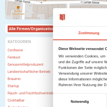
Alle Firmen/Organisationen
Firma/O
Zustimmung
Wiener 
KATEGORIEN
Diese Webseite verwendet 
Confiserie
Wir verwenden Cookies, um I
Feinkost
und die Zugriffe auf unsere 
Genussmittelproduzent
Funktionen der Seite möglic
Landwirtschaftlicher Betrieb
Verwendung unserer Website 
Brauerei
diese Informationen mögliche
Rahmen Ihrer Nutzung der D
Startup
Rauch- und Frischfischvertriebs-GmbH
E
Cocktailbar
Notwendig
i