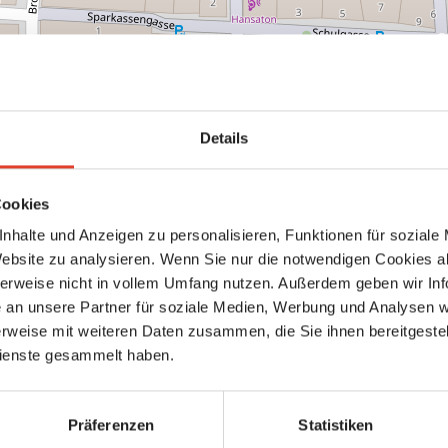
rganisation In der Nähe
Kar
Details
Neustadt
Wiener Neustadt
Cookies
Gemeinde
nhalte und Anzeigen zu personalisieren, Funktionen für soziale
Hauptplatz 1, 2700 Wiener Neustadt, Niederösterreich, Österreich (Karte a
1.36 km entfernt
Website zu analysieren. Wenn Sie nur die notwendigen Cookies a
0 Bewertungen
herweise nicht in vollem Umfang nutzen. Außerdem geben wir Inf
an unsere Partner für soziale Medien, Werbung und Analysen we
rweise mit weiteren Daten zusammen, die Sie ihnen bereitgestell
ienste gesammelt haben.
Präferenzen
Statistiken