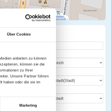
SUCHE
te verbergen
Über Cookies
Stichwort
Bundesland
 Medien anbieten zu können
nsehen)
kzeptieren, können sie die
ormationen zu Ihrer
Bezirk
iter. Unsere Partner führen
t haben oder die sie im
Gemeinde
Marketing
Ort