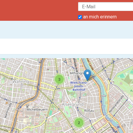
an mich erinnern
3
2