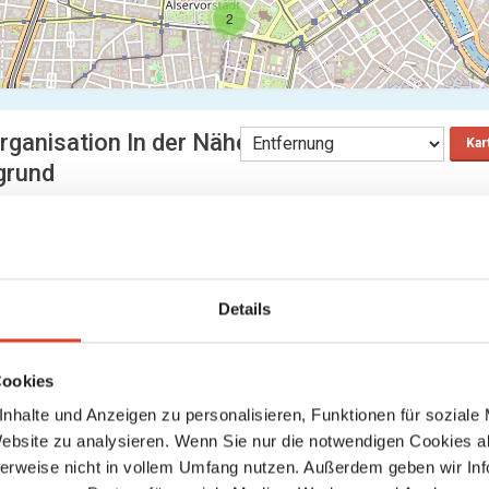
2
rganisation In der Nähe Wien
Kar
grund
Apotheke zum goldenen Elefanten
Apotheken
Liechtensteinstraße 93, 1090 Wien 9., Alsergrund, Wien, Österreich (Karte
0.23 km entfernt
0 Bewertungen
Details
styling number 9
Cookies
Friseure
Wiesengasse 2, 1090 Wien 9., Alsergrund, Wien, Österreich (Karte ansehen
0.29 km entfernt
nhalte und Anzeigen zu personalisieren, Funktionen für soziale
Website zu analysieren. Wenn Sie nur die notwendigen Cookies a
1 Bewertung
herweise nicht in vollem Umfang nutzen. Außerdem geben wir Inf