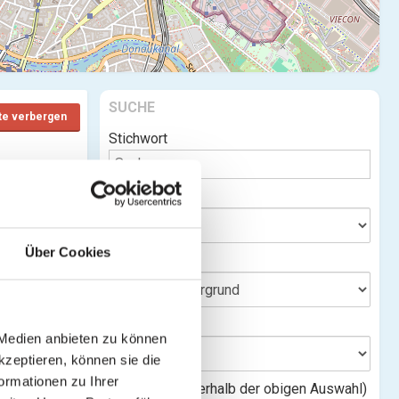
SUCHE
te verbergen
Stichwort
Bundesland
 ansehen)
Über Cookies
Bezirk
Gemeinde
)
 Medien anbieten zu können
kzeptieren, können sie die
ormationen zu Ihrer
Entfernung(innerhalb der obigen Auswahl)