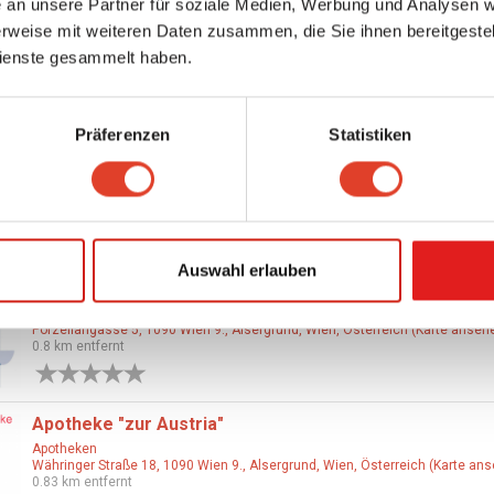
Der Aufsperrer
an unsere Partner für soziale Medien, Werbung und Analysen we
Gewerbliche Dienstleister
rweise mit weiteren Daten zusammen, die Sie ihnen bereitgestell
Sechsschimmelgasse 19, 1090 Wien 9., Alsergrund, Wien, Österreich (Kart
ienste gesammelt haben.
ansehen)
0.41 km entfernt
0 Bewertungen
Präferenzen
Statistiken
RF die Friseure
Friseure
Alserbachstraße 24, 1090 Wien 9., Alsergrund, Wien, Austria (Karte ansehe
0.51 km entfernt
0 Bewertungen
Auswahl erlauben
Apotheke "Zum Biber"
Apotheken
Porzellangasse 5, 1090 Wien 9., Alsergrund, Wien, Österreich (Karte anseh
0.8 km entfernt
0 Bewertungen
Apotheke "zur Austria"
Apotheken
Währinger Straße 18, 1090 Wien 9., Alsergrund, Wien, Österreich (Karte an
0.83 km entfernt