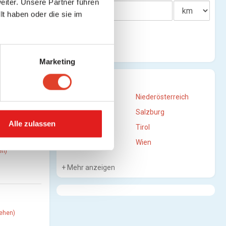
iter. Unsere Partner führen
t haben oder die sie im
e
Marketing
STANDORTE
n)
Burgenland
Niederösterreich
Oberösterreich
Salzburg
Alle zulassen
Steiermark
Tirol
Vorarlberg
Wien
en)
Mehr anzeigen
sehen)