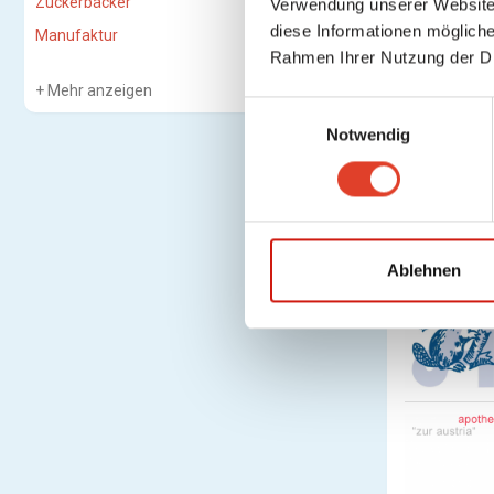
Zuckerbäcker
Verwendung unserer Website 
diese Informationen mögliche
Manufaktur
Rahmen Ihrer Nutzung der D
Mehr anzeigen
E
Notwendig
i
n
w
i
l
l
Ablehnen
i
g
u
n
g
s
a
u