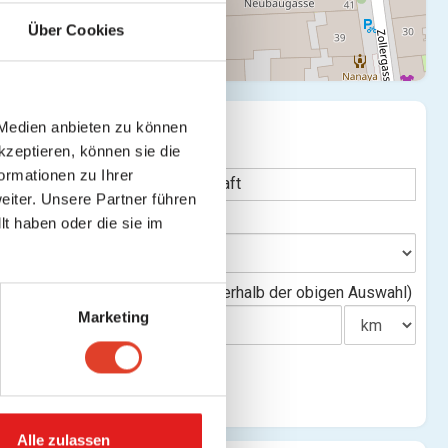
Über Cookies
SUCHE
 Medien anbieten zu können
te verbergen
kzeptieren, können sie die
Stichwort
ormationen zu Ihrer
iter. Unsere Partner führen
Bundesland
t haben oder die sie im
)
Entfernung(innerhalb der obigen Auswahl)
Marketing
Alle zulassen