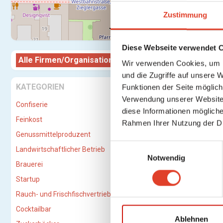
Zustimmung
Diese Webseite verwendet 
Alle Firmen/Organisationen
Firma/O
Wir verwenden Cookies, um I
und die Zugriffe auf unsere 
musikwi
KATEGORIEN
Funktionen der Seite möglic
Verwendung unserer Website 
Confiserie
diese Informationen mögliche
Feinkost
Rahmen Ihrer Nutzung der D
Genussmittelproduzent
E
Landwirtschaftlicher Betrieb
Notwendig
i
Brauerei
n
Startup
w
i
Rauch- und Frischfischvertriebs-GmbH
l
Cocktailbar
l
Ablehnen