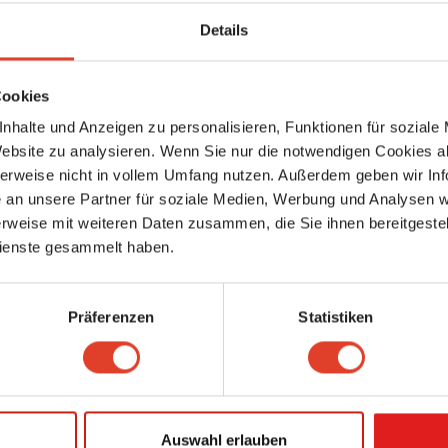
Details
Cookies
rganisation Für
nhalte und Anzeigen zu personalisieren, Funktionen für soziale
Kar
Website zu analysieren. Wenn Sie nur die notwendigen Cookies a
rtschaft
herweise nicht in vollem Umfang nutzen. Außerdem geben wir Inf
an unsere Partner für soziale Medien, Werbung und Analysen we
Waves Vienna
rweise mit weiteren Daten zusammen, die Sie ihnen bereitgestell
Musikwirtschaft
,
Musikveranstaltungsorte
Hermanngasse 18, 1070 Wien 7., Neubau, Wien, Österreich (Karte ansehen
ienste gesammelt haben.
5586.53 km entfernt
2 Bewertungen
Präferenzen
Statistiken
Auswahl erlauben