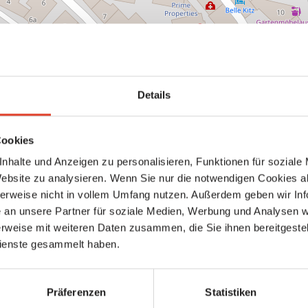
rganisation In der Nähe
Kar
Details
l
Blaumax
Cookies
Mode- & Bekleidungshandel
nhalte und Anzeigen zu personalisieren, Funktionen für soziale
Jochberger Straße 9, 6370 Kitzbühel, Tirol, Österreich (Karte ansehen)
0.6 km entfernt
Website zu analysieren. Wenn Sie nur die notwendigen Cookies a
0 Bewertungen
herweise nicht in vollem Umfang nutzen. Außerdem geben wir Inf
an unsere Partner für soziale Medien, Werbung und Analysen we
rweise mit weiteren Daten zusammen, die Sie ihnen bereitgestell
ienste gesammelt haben.
Präferenzen
Statistiken