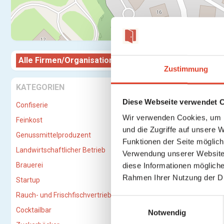
Alle Firmen/Organisationen
Firma/O
Zustimmung
kitzbuhe
KATEGORIEN
Diese Webseite verwendet 
Confiserie
Wir verwenden Cookies, um I
Feinkost
und die Zugriffe auf unsere 
Genussmittelproduzent
Funktionen der Seite möglic
Landwirtschaftlicher Betrieb
Verwendung unserer Website 
Brauerei
diese Informationen mögliche
Rahmen Ihrer Nutzung der D
Startup
Rauch- und Frischfischvertriebs-GmbH
E
Cocktailbar
Notwendig
i