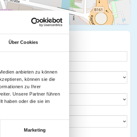
SUCHE
te verbergen
Über Cookies
Stichwort
Bundesland
 Medien anbieten zu können
kzeptieren, können sie die
ormationen zu Ihrer
Bezirk
iter. Unsere Partner führen
t haben oder die sie im
Gemeinde
Marketing
Ort