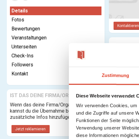
Details
Fotos
Kontaktieren
Bewertungen
Veranstaltungen
Unterseiten
Kategorie:
Check-Ins
Rechtsform:
Followers
Adresse:
Kontakt
Zustimmung
IST DAS DEINE FIRMA/ORGANISATION?
Diese Webseite verwendet 
Telefon:
Wenn das deine Firma/Organisation ist,
Wir verwenden Cookies, um I
Website:
kannst du die Übernahme beantragen und
und die Zugriffe auf unsere 
zusätzliche Infos hinzufügen.
Funktionen der Seite möglic
Es gibt keine
Verwendung unserer Website 
Jetzt reklamieren
diese Informationen mögliche