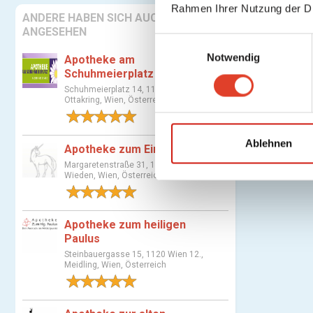
Rahmen Ihrer Nutzung der D
ANDERE HABEN SICH AUCH
ANGESEHEN
E
Notwendig
i
Apotheke am
Schuhmeierplatz
n
Schuhmeierplatz 14, 1160 Wien 16.,
w
Ottakring, Wien, Österreich
i
1 Bewertung
l
l
Ablehnen
Apotheke zum Einhorn
i
Margaretenstraße 31, 1040 Wien 4.,
g
Wieden, Wien, Österreich
u
1 Bewertung
n
Apotheke zum heiligen
g
Paulus
s
Steinbauergasse 15, 1120 Wien 12.,
a
Meidling, Wien, Österreich
u
1 Bewertung
s
w