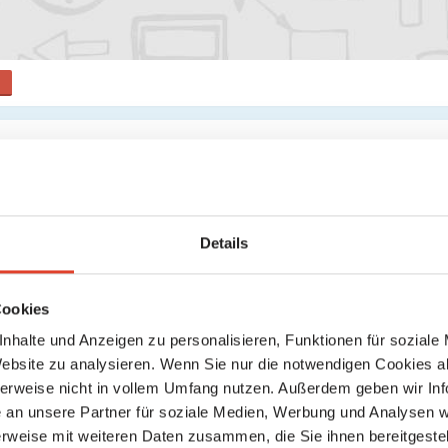
Apotheken
KG
Silbergasse 15, 1190 Wien 19., Döbling, Wien, Österreich
Details
location_on
directions
Karte anzeigen
Wegbeschreibung
Cookies
Ansehen
nhalte und Anzeigen zu personalisieren, Funktionen für soziale
http://agnesapo.at
Website zu analysieren. Wenn Sie nur die notwendigen Cookies a
herweise nicht in vollem Umfang nutzen. Außerdem geben wir Inf
 neuen Aktivitäten, die angezeigt werden könnten.
an unsere Partner für soziale Medien, Werbung und Analysen we
rweise mit weiteren Daten zusammen, die Sie ihnen bereitgestell