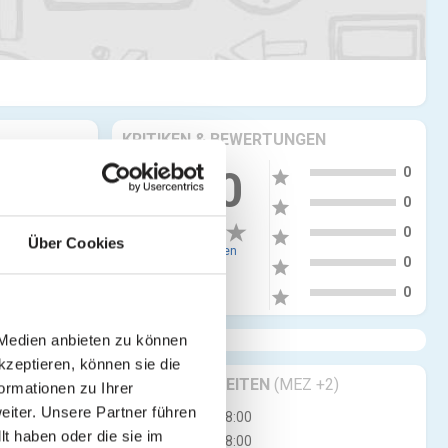
KRITIKEN & BEWERTUNGEN
5
more_vert
0.00
0
star
4
0
star
3
0
star
Über Cookies
0 Bewertungen
2
0
star
1
0
star
 Medien anbieten zu können
kzeptieren, können sie die
GESCHÄFTSZEITEN
(MEZ +2)
ormationen zu Ihrer
iter. Unsere Partner führen
Mo
08:00 - 18:00
t haben oder die sie im
Di
08:00 - 18:00