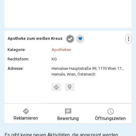
more_vert
Apotheke zum weißen Kreuz
favorite
Kategorie:
Apotheken
Rechtsform:
KG
Adresse:
Hernalser Hauptstraße 99, 1170 Wien 17.,
Hernals, Wien, Österreich
location_on
directions
directions
chat
query_builder
Reklamieren
Bewertung
Öffnungszeiten
Es gibt keine neuen Aktivitäten, die angezeigt werden