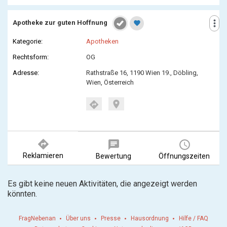
more_vert
Apotheke zur guten Hoffnung
favorite
Kategorie:
Apotheken
Rechtsform:
OG
Adresse:
Rathstraße 16, 1190 Wien 19., Döbling,
Wien, Österreich
location_on
directions
directions
chat
query_builder
Reklamieren
Bewertung
Öffnungszeiten
Es gibt keine neuen Aktivitäten, die angezeigt werden
könnten.
FragNebenan
Über uns
Presse
Hausordnung
Hilfe / FAQ