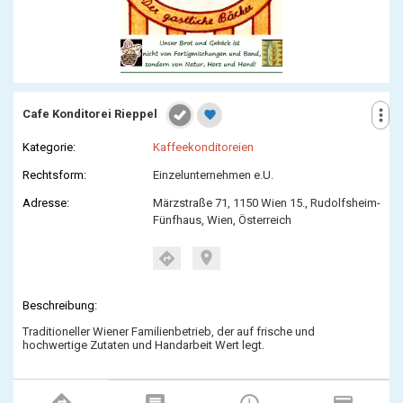
more_vert
Cafe Konditorei Rieppel
favorite
Kategorie:
Kaffeekonditoreien
Rechtsform:
Einzelunternehmen e.U.
Adresse:
Märzstraße 71, 1150 Wien 15., Rudolfsheim-
Fünfhaus, Wien, Österreich
location_on
directions
Beschreibung:
Traditioneller Wiener Familienbetrieb, der auf frische und
hochwertige Zutaten und Handarbeit Wert legt.
directions