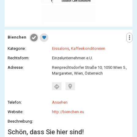
more_vert
Bienchen
favorite
Kategorie:
Eissalons
,
Kaffeekonditoreien
Rechtsform:
Einzelunternehmen e.U.
Adresse:
Reinprechtsdorfer Straße 10, 1050 Wien 5.,
Margareten, Wien, Österreich
location_on
directions
Telefon:
Ansehen
Website:
http://bienchen.eu
Beschreibung:
Schön, dass Sie hier sind!