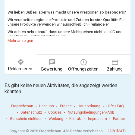
Wir lieben Süßes, aber was macht unsere Kreationen so besonders?
Wir verarbeiten regionale Produkte und Zutaten
bester Qualität
. Für
unsere Produkte verwenden wir ausschließlich Freilandeier.
Wir achten sehr darauf, dass unsere Mehlspeisen nicht zu süß und
vor allem zu „schwer“ schmecken.
Mehr anzeigen
Unsere Oberscremen sind locker-flaumig, leicht,
aromatisch und
voller Geschmack
!
Neben klassischen österreichischen Mehlspeisen bieten wir auch
directions
moderne
LOW CARB
(zuckerfrei und glutenfrei) mit Birkenzucker
chat
query_builder
payment
(Xylit) oder Birkenzucker Light (Erythrit) gesüßte,
VEGANE,
Reklamieren
Bewertung
Öffnungszeiten
Zahlung
glutenfreie
und laktosefreie Mehlspeisen aus unserer eigenen
Backstube an.
Bei uns finden Sie eine
große Auswahl
an herrlichen Torten, Kuchen,
Es gibt keine neuen Aktivitäten, die angezeigt werden
Keksen und Eisspezialitäten – natürlich aus Meisterhand.
könnten.
Dazu servieren wir hochwertigen
Barista Kaffee
.
Unsere Torten unterteilen wir grob unter
schokoladig, nussig und
fruchtig
. Unter der Kategorie „unsere Torten“ finden Sie unser
FragNebenan
Über uns
Presse
Hausordnung
Hilfe / FAQ
ganzes Sortiment. Falls Sie Ihre Wunschtorte dort nicht finden, gehen
Datenschutz
Cookies
Nutzungsbedingungen/AGB
wir selbstverständlich gerne auf Ihre Wünsche ein
Gutschein einlösen
Werbung
Kontakt
Impressum
Partner
Wer es lieber
pikant
liebt, findet bei uns ebenfalls etwas. Wir haben
eine schöne Auswahl an Suppen, warmen Hauptspeisen und Strudel.
.
Deutsch
Das Angebot ändert sich ständig.
Copyright © 2026 FragNebenan. Alle Rechte vorbehalten