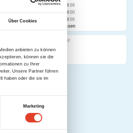
Do
08:00 - 18:00
Fr
08:00 - 18:00
Sa
08:00 - 18:00
Über Cookies
Jetzt geschlossen
naus
FINDE UNS AUF
lich
SUCHE
roßen
 Medien anbieten zu können
zösin
kzeptieren, können sie die
ann.
bensart
ormationen zu Ihrer
iter. Unsere Partner führen
en Ideen,
t haben oder die sie im
 Gedanken,
Wien
Marketing