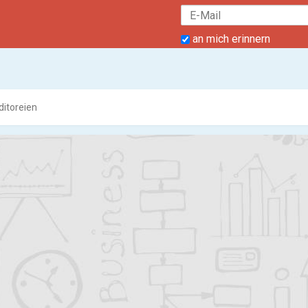
an mich erinnern
itoreien