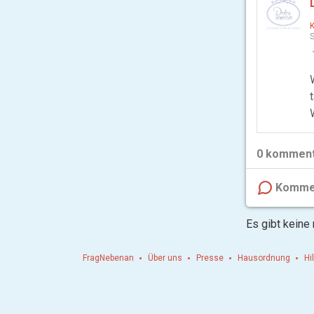
S
0
komment
Komme
Es gibt keine
FragNebenan
Über uns
Presse
Hausordnung
Hi