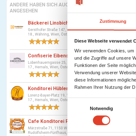
ANDERE HABEN SICH AUCH
ANGESEHEN
Zustimmung
Bäckerei Linsbichler
Gersthofer Straße 147, 1180 Wien
18., Währing, Wien, Österreich
Diese Webseite verwendet 
1 Bewertung
Wir verwenden Cookies, um I
Fr
Confiserie Eibensteiner
und die Zugriffe auf unsere 
Wi
Lobenhauerngasse 25, 1170 Wien
Funktionen der Seite möglic
am
17., Hernals, Wien, Österreich
Verwendung unserer Website 
1 Bewertung
diese Informationen mögliche
italieni
Rahmen Ihrer Nutzung der D
Konditorei Hübler
Lorenz-Bayer-Platz 19, 1170 Wien
Suche für I
17., Hernals, Wien, Österreich
E
1 Bewertung
Notwendig
i
2
komment
n
Cafe Konditorei Rieppel
w
Komme
Märzstraße 71, 1150 Wien 15.,
i
Rudolfsheim-Fünfhaus, Wien,