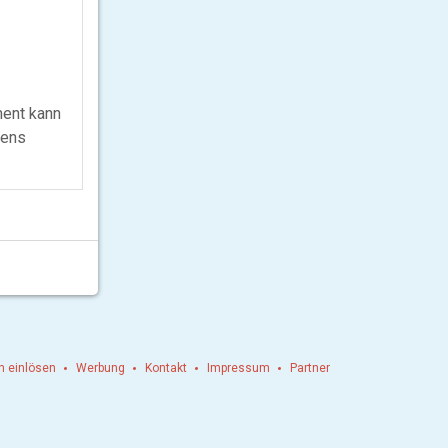
ment kann
mens
n einlösen
Werbung
Kontakt
Impressum
Partner