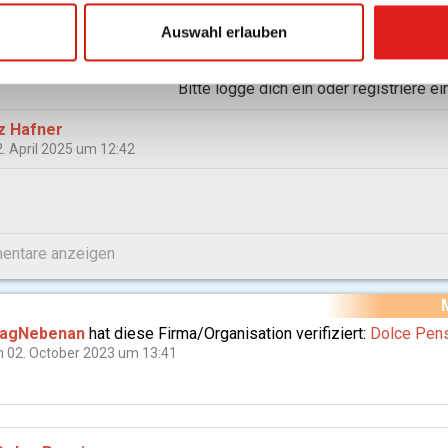
gif
Auswahl erlauben
Bitte logge dich ein oder registriere e
z Hafner
. April 2025 um 12:42
ntare anzeigen
ragNebenan
hat diese Firma/Organisation verifiziert:
Dolce Pens
 02. October 2023 um 13:41