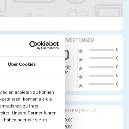
KRITIKEN & BEWERTUNGEN
5
0.00
0
star
4
0
star
Über Cookies
3
0
star
0 Bewertungen
2
0
star
1
0
star
 Medien anbieten zu können
kzeptieren, können sie die
ormationen zu Ihrer
GESCHÄFTSZEITEN
(MEZ +2)
iter. Unsere Partner führen
t haben oder die sie im
Di
08:00 - 18:00
Mi
08:00 - 18:00