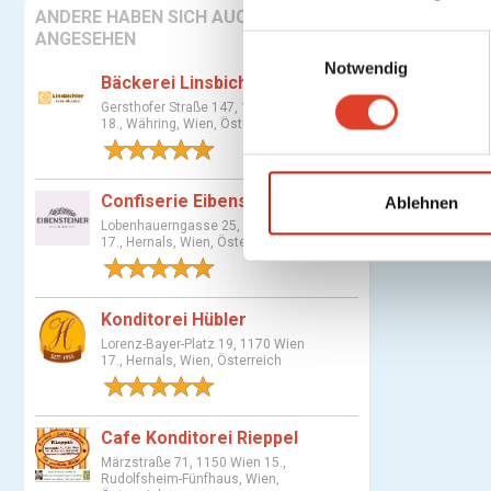
ANDERE HABEN SICH AUCH
ANGESEHEN
E
Notwendig
i
Bäckerei Linsbichler
n
Gersthofer Straße 147, 1180 Wien
w
18., Währing, Wien, Österreich
i
1 Bewertung
l
Confiserie Eibensteiner
l
Ablehnen
i
Lobenhauerngasse 25, 1170 Wien
17., Hernals, Wien, Österreich
g
1 Bewertung
u
n
Konditorei Hübler
g
Lorenz-Bayer-Platz 19, 1170 Wien
s
17., Hernals, Wien, Österreich
a
1 Bewertung
u
Cafe Konditorei Rieppel
s
w
Märzstraße 71, 1150 Wien 15.,
Rudolfsheim-Fünfhaus, Wien,
a