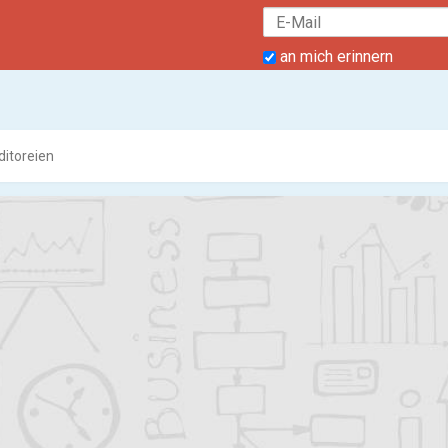
an mich erinnern
itoreien