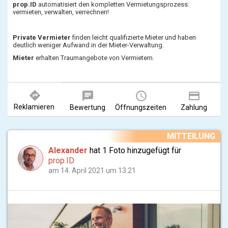
prop.ID
automatisiert den kompletten Vermietungsprozess:
vermieten, verwalten, verrechnen!
Private Vermieter
finden leicht qualifizierte Mieter und haben
deutlich weniger Aufwand in der Mieter-Verwaltung.
Mieter
erhalten Traumangebote von Vermietern.
directions
chat
query_builder
payment
Reklamieren
Bewertung
Öffnungszeiten
Zahlung
MITTEILUNG
Alexander
hat 1 Foto hinzugefügt für
prop.ID
am 14. April 2021 um 13:21