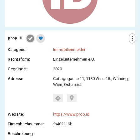
more_vert
prop.ID
favorite
Kategorie:
Immobilienmakler
Rechtsform:
Einzelunternehmen e.U.
Gegründet:
2020
Adresse:
Cottagegasse 11, 1180 Wien 18., Währing,
Wien, Österreich
location_on
directions
Website:
https://www.prop.id
Firmenbuchnummer:
fn402119b
Beschreibung: