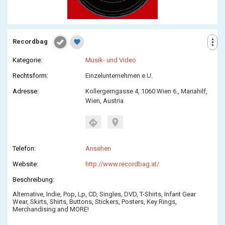
more_vert
Recordbag
favorite
Kategorie:
Musik- und Video
Rechtsform:
Einzelunternehmen e.U.
Adresse:
Kollergerngasse 4, 1060 Wien 6., Mariahilf,
Wien, Austria
location_on
directions
Telefon:
Ansehen
Website:
http://www.recordbag.at/
Beschreibung:
Alternative, Indie, Pop, Lp, CD, Singles, DVD, T-Shirts, Infant Gear
Wear, Skirts, Shirts, Buttons, Stickers, Posters, Key Rings,
Merchandising and MORE!