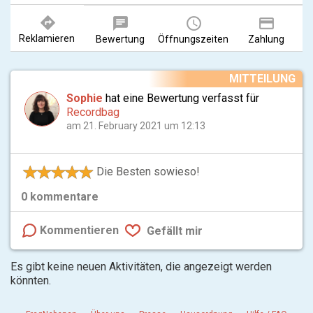
directions
chat
query_builder
payment
Reklamieren
Bewertung
Öffnungszeiten
Zahlung
MITTEILUNG
Sophie
hat eine Bewertung verfasst für
Recordbag
am 21. February 2021 um 12:13
Die Besten sowieso!
0
kommentare
Kommentieren
Gefällt mir
Es gibt keine neuen Aktivitäten, die angezeigt werden
könnten.