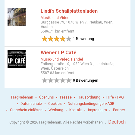
Lindi’s Schallplattenladen
Musik- und Video
Burggasse 79, 1070 Wien 7., Neubau, Wien,
Austria
5586.71 km entfernt
1 Bewertung
Wiener LP Café
Musik- und Video
,
Handel
Erdbergstraße 10, 1030 Wien 3., Landstraße,
Wien, Österreich
5587.83 km entfernt
0 Bewertungen
FragNebenan
Über uns
Presse
Hausordnung
Hilfe / FAQ
Datenschutz
Cookies
Nutzungsbedingungen/AGB
Gutschein einlösen
Werbung
Kontakt
Impressum
Partner
.
Deutsch
Copyright © 2026 FragNebenan. Alle Rechte vorbehalten