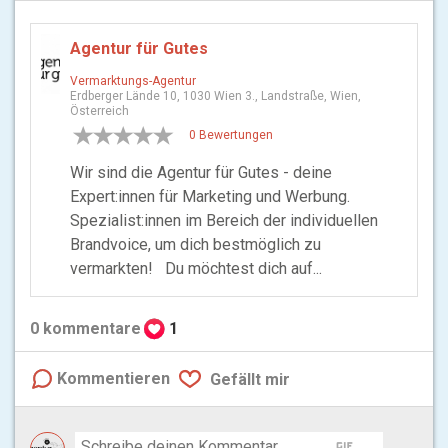
Content Erstellung:
- Strategischer Content, der Zielgruppen erreicht:
Entwicklung und Umsetzung zielgruppengerechter
Agentur für Gutes
Content-Strategien.
- Vielfältige Content-Kreation: Von fesselnden Texten über
Vermarktungs-Agentur
beeindruckende Visuals bis hin zu interaktiven
Erdberger Lände 10, 1030 Wien 3., Landstraße, Wien,
Formaten.
- Multimediales Storytelling: Erzählen Sie Ihre Marke durch Videos,
Österreich
Podcasts und Bildwelten.
0 Bewertungen
ALARM - Platzprobleme.
Melde dich, wenn du dazu mehr wissen willst!
Wir sind die Agentur für Gutes - deine
Maximale Präsenz
Expert:innen für Marketing und Werbung.
B2B/B2C Marketing
Spezialist:innen im Bereich der individuellen
gezielte Strategien für verschiedene Marktsegmente
Brandvoice, um dich bestmöglich zu
Consulting:
- fachkundige Beratung für effektives Marketing
vermarkten! Du möchtest dich auf...
Strategieentwicklung:
- Aufbau umfassender Marketingpläne
Online Marketing:
0
kommentare
1
- digitale Präsenz maximieren
Performance Marketing:
- ergebnisorientierte Werbemaßnahmen
Kommentieren
Gefällt mir
gif