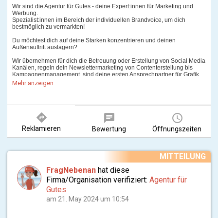
Wir sind die Agentur für Gutes - deine Expert:innen für Marketing und
Werbung.
Spezialist:innen im Bereich der individuellen Brandvoice, um dich
bestmöglich zu vermarkten!
Du möchtest dich auf deine Starken konzentrieren und deinen
Außenauftritt auslagern?
Wir übernehmen für dich die Betreuung oder Erstellung von Social Media
Kanälen, regeln dein Newslettermarketing von Contenterstellung bis
Kampagnenmanagement, sind deine ersten Ansprechpartner für Grafik
und Design Anfragen und verfassen deine PR Texte.
Mehr anzeigen
Stehst du noch ganz am Anfang?
Dann melde dich gerne bei uns! Wir sind Grafikheld:innen und
directions
chat
query_builder
entwickeln mit dir gemeinsam deine Brandvoice inkl. Logo, Visitenkarten,
Bannern oder Werbevideos.
Reklamieren
Bewertung
Öffnungszeiten
Social Media Marketing
- strategische Nutzung sozialer Medien zur Markenförderung und
Kundeninteraktion
Newsletter Marketing:
MITTEILUNG
- effektive Kommunikation und Kundenbindung durch zielgerichtete
Newsletter
FragNebenan
hat diese
- Neukundengewinnung: Fokussierte Konzepte zur
Neukundengewinnung und Lead-Generierung
Firma/Organisation verifiziert:
Agentur für
- Bestandskundenbindung: Erhöhung der Klickzahlen und Steigerung
Gutes
der Kundeninteraktion durch zielgerichtete Newsletter
am 21. May 2024 um 10:54
- Stand Alone Newsletter: Mit direkter Zielgruppenansprache an exklusive
Empfänger um eure Botschaft möglichst wirksam zu vermitteln