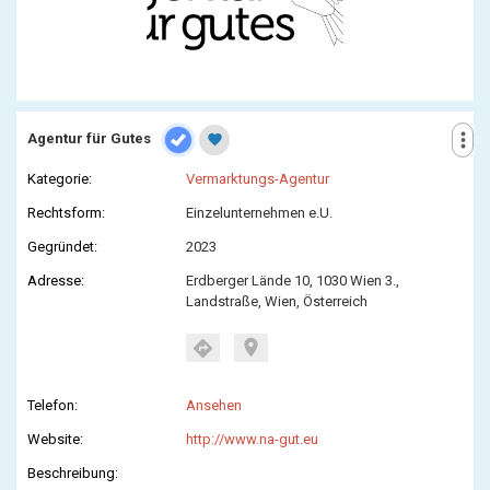
more_vert
Agentur für Gutes
favorite
Kategorie:
Vermarktungs-Agentur
Rechtsform:
Einzelunternehmen e.U.
Gegründet:
2023
Adresse:
Erdberger Lände 10, 1030 Wien 3.,
Landstraße, Wien, Österreich
location_on
directions
Telefon:
Ansehen
Website:
http://www.na-gut.eu
Beschreibung: