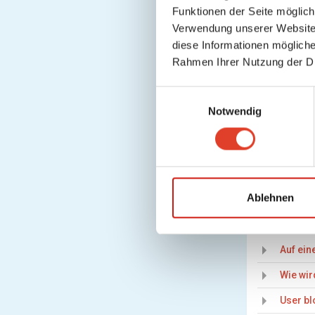
Funktionen der Seite möglic
Verwendung unserer Website 
diese Informationen mögliche
Rahmen Ihrer Nutzung der D
Teilen
E
Notwendig
i
75% der Use
n
Letzte Aktu
w
i
l
l
Ablehnen
i
Ähnliches
g
u
Auf ein
n
Wie wir
g
s
User bl
a