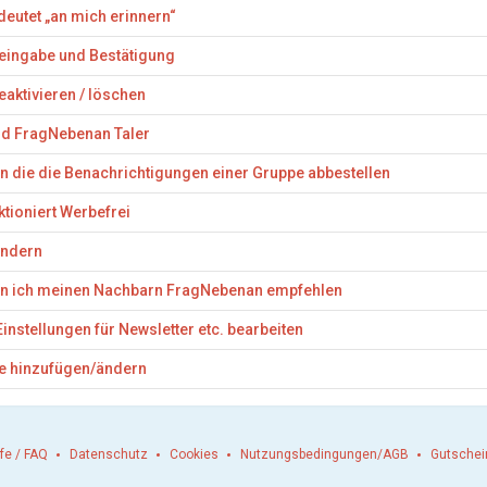
eutet „an mich erinnern“
eingabe und Bestätigung
deaktivieren / löschen
nd FragNebenan Taler
n die die Benachrichtigungen einer Gruppe abbestellen
ktioniert Werbefrei
ndern
nn ich meinen Nachbarn FragNebenan empfehlen
Einstellungen für Newsletter etc. bearbeiten
e hinzufügen/ändern
lfe / FAQ
Datenschutz
Cookies
Nutzungsbedingungen/AGB
Gutschei