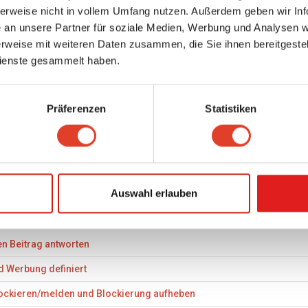
herweise nicht in vollem Umfang nutzen. Außerdem geben wir Inf
an unsere Partner für soziale Medien, Werbung und Analysen we
rweise mit weiteren Daten zusammen, die Sie ihnen bereitgestell
ienste gesammelt haben.
Präferenzen
Statistiken
r/innen haben diese FAQ als hilfreich markiert. Ist diese FAQ hilfreich?
alisierung: 29. May 2023 um 09:05 - Total 4 stimmen ab
Ja
Nein
Auswahl erlauben
 FAQ
en Beitrag antworten
d Werbung definiert
ockieren/melden und Blockierung aufheben