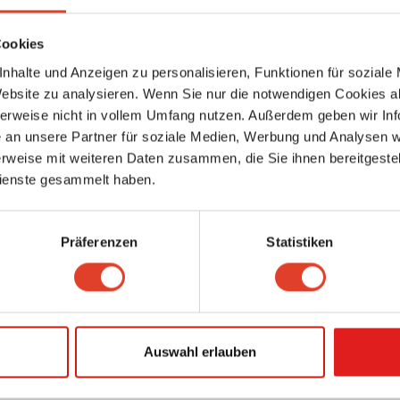
Gefä
Cookies
nhalte und Anzeigen zu personalisieren, Funktionen für soziale
Website zu analysieren. Wenn Sie nur die notwendigen Cookies a
herweise nicht in vollem Umfang nutzen. Außerdem geben wir Inf
an unsere Partner für soziale Medien, Werbung und Analysen we
rweise mit weiteren Daten zusammen, die Sie ihnen bereitgestell
elingen ihm!
ienste gesammelt haben.
die älteren Menschen sowie Senioren- und Pflegewohnhäus
Präferenzen
Statistiken
enioren- und Pflegewohnhäusern passende Wohnpartner vermittelt.
Auswahl erlauben