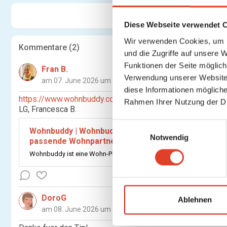
Diese Webseite verwendet 
Wir verwenden Cookies, um I
Kommentare (
2
)
und die Zugriffe auf unsere 
Funktionen der Seite möglic
Fran B.
Verwendung unserer Website 
am 07. June 2026 um 09:21
diese Informationen mögliche
https://www.wohnbuddy.com/
oder wg-gesucht.de Gutes G
Rahmen Ihrer Nutzung der D
LG, Francesca B.
E
Wohnbuddy | Wohnbuddy ist eine Wohn-Plattform, 
Notwendig
i
passende Wohnpartner vermittelt.
n
Wohnbuddy ist eine Wohn-Plattform, die älteren Menschen sowie S
w
i
l
DoroG
l
Ablehnen
am 08. June 2026 um 22:37
i
g