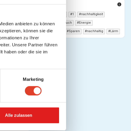
TAGS
info
llt mir
Umweltberatung
1
nachhaltigkeit
Umzug
Einbruch
Energie
 Medien anbieten zu können
kzeptieren, können sie die
Umweltschutz
Sparen
nachhaltig
Lärm
ormationen zu Ihrer
iter. Unsere Partner führen
t haben oder die sie im
ern
Marketing
Alle zulassen