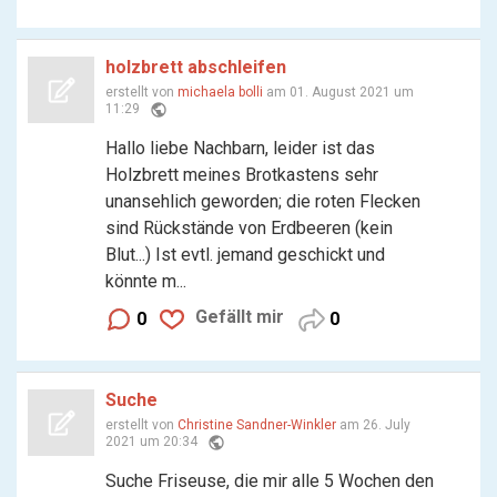
holzbrett abschleifen
erstellt von
michaela bolli
am 01. August 2021 um
public
11:29
Hallo liebe Nachbarn, leider ist das
Holzbrett meines Brotkastens sehr
unansehlich geworden; die roten Flecken
sind Rückstände von Erdbeeren (kein
Blut...) Ist evtl. jemand geschickt und
könnte m...
Gefällt mir
0
0
Suche
erstellt von
Christine Sandner-Winkler
am 26. July
public
2021 um 20:34
Suche Friseuse, die mir alle 5 Wochen den