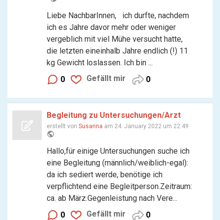
Liebe NachbarInnen, ich durfte, nachdem
ich es Jahre davor mehr oder weniger
vergeblich mit viel Mühe versucht hatte,
die letzten eineinhalb Jahre endlich (!) 11
kg Gewicht loslassen. Ich bin ...
Gefällt mir
0
0
Begleitung zu Untersuchungen/Arzt
erstellt von
Susanna
am 24. January 2022 um 22:49
public
Hallo,für einige Untersuchungen suche ich
eine Begleitung (männlich/weiblich-egal):
da ich sediert werde, benötige ich
verpflichtend eine Begleitperson.Zeitraum:
ca. ab März.Gegenleistung nach Vere...
Gefällt mir
0
0