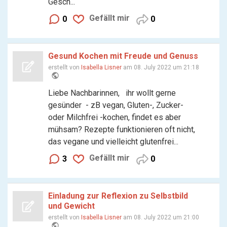
Gesch...
Gefällt mir
0
0
Gesund Kochen mit Freude und Genuss
erstellt von
Isabella Lisner
am 08. July 2022 um 21:18
public
Liebe Nachbarinnen, ihr wollt gerne
gesünder - zB vegan, Gluten-, Zucker-
oder Milchfrei -kochen, findet es aber
mühsam? Rezepte funktionieren oft nicht,
das vegane und vielleicht glutenfrei...
Gefällt mir
3
0
Einladung zur Reflexion zu Selbstbild
und Gewicht
erstellt von
Isabella Lisner
am 08. July 2022 um 21:00
public