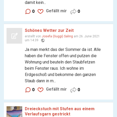
damit kein...
Gefällt mir
0
0
Schönes Wetter zur Zeit
erstellt von
Josefa (Guggi) Saling
am 26. June 2021
public
um 14:39
Ja man merkt das der Sommer da ist. Alle
haben die Fenster offen und putzen die
Wohnung und beuteln den Staubfetzen
beim Fenster raus. Ich wohne im
Erdgeschoß und bekomme den ganzen
Staub dann in m...
Gefällt mir
0
0
Dreieckstuch mit Stufen aus einem
Verlaufsgarn gestrickt