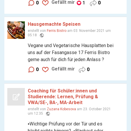
Gefällt mir
0
1
0
Hausgemachte Speisen
erstellt von
Ferris Bistro
am 03. November 2021 um
public
05:18
Vegane und Vegetarische Hausplatten bei
uns auf der Fasangasse 17 Ferris Bistro
gerne auch für dich für jeden Anlass ?
Gefällt mir
0
0
Coaching für Schüler:innen und
Studierende: Lernen, Prüfung &
VWA/SE-, BA-, MA-Arbeit
erstellt von
Zuzana Kobesova
am 23. October 2021
public
um 12:35
▪︎Wichtige Prüfung vor der Tür und es
bleibt nichts hängen? ▪︎Blackout oder