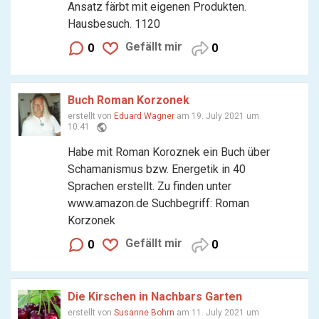
Ansatz färbt mit eigenen Produkten.
Hausbesuch. 1120
Gefällt mir
0
0
Buch Roman Korzonek
erstellt von
Eduard Wagner
am 19. July 2021 um
public
10:41
Habe mit Roman Koroznek ein Buch über
Schamanismus bzw. Energetik in 40
Sprachen erstellt. Zu finden unter
www.amazon.de Suchbegriff: Roman
Korzonek
Gefällt mir
0
0
Die Kirschen in Nachbars Garten
erstellt von
Susanne Bohrn
am 11. July 2021 um