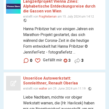
Langzeitprojekt Vienna Zines:
Alphabetische Entdeckungsreise durch
die Gassen von Wien
erstellt von
FragNebenan
am 15. July 2024 um 14:12
public
Hanna Pribitzer hat vor einigen Jahren ein
Marathon-Projekt gestartet, das sich
während der Corona-Zeit in die heutige
Form entwickelt hat Hanna Pribitzer ©
JenniferFetz - fotografiefetz ...
Gefällt mir
0
3
3
Unseriöse Autowerkstatt:
Sonnleithner, Renault Oberlaa
public
erstellt von
walter
am 29. June 2024 um 11:19
Liebe Nachbarn, möchte vor obiger
Werkstatt warnen, die (Hr. Havlicek) haben
mir ein Negativpickerl ausgestellt, um mir