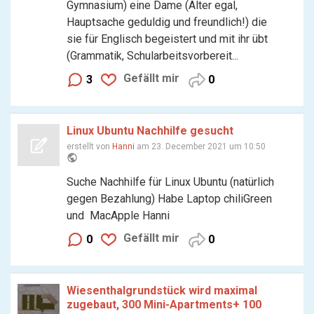
Gymnasium) eine Dame (Alter egal,
Hauptsache geduldig und freundlich!) die
sie für Englisch begeistert und mit ihr übt
(Grammatik, Schularbeitsvorbereit...
Gefällt mir
3
0
Linux Ubuntu Nachhilfe gesucht
erstellt von
Hanni
am 23. December 2021 um 10:50
public
Suche Nachhilfe für Linux Ubuntu (natürlich
gegen Bezahlung) Habe Laptop chiliGreen
und MacApple Hanni
Gefällt mir
0
0
Wiesenthalgrundstück wird maximal
zugebaut, 300 Mini-Apartments+ 100