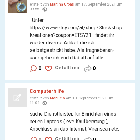
erstellt von
Martina Urbas
am 17. September 2021 um
public
09:55
Unter
https://www.etsy.com/at/shop/Strickshop
Kreationen?coupon=ETSY21 findet ihr
wieder diverse Artikel, die ich
selbstgestrickt habe. Als fragnebenan-
user gebe ich euch Rabatt auf alle...
Gefällt mir
0
0
Computerhilfe
erstellt von
Manuela
am 13. September 2021 um
public
11:04
suche Dienstleister, für Einrichten eines
neuen Laptops ( eve Kaufberatung ),
Anschluss an das Internet, Virenscan etc.
Gefällt mir
0
0