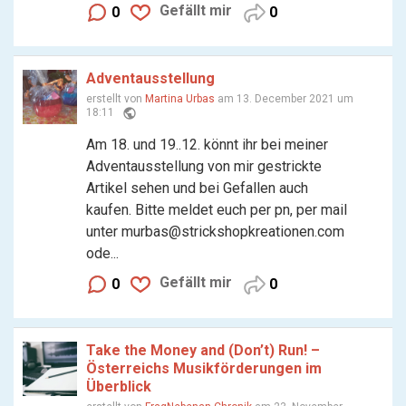
Gefällt mir
0
0
Adventausstellung
erstellt von
Martina Urbas
am 13. December 2021 um
public
18:11
Am 18. und 19..12. könnt ihr bei meiner
Adventausstellung von mir gestrickte
Artikel sehen und bei Gefallen auch
kaufen. Bitte meldet euch per pn, per mail
unter murbas@strickshopkreationen.com
ode...
Gefällt mir
0
0
Take the Money and (Don’t) Run! –
Österreichs Musik­förderungen im
Überblick