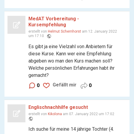
MedAT Vorbereitung -
Kursempfehlung
erstellt von
Helmut Schernhorst
am 12. January 2022
public
um 17:10
Es gibt ja eine Vielzahl von Anbietern für
diese Kurse. Kann wer eine Empfehlung
abgeben wo man den Kurs machen soll?
Welche persönlichen Erfahrungen habt ihr
gemacht?
Gefällt mir
0
0
Englischnachhilfe gesucht
erstellt von
Kikolona
am 07. January 2022 um 17:02
public
Ich suche für meine 14 jährige Tochter (4.