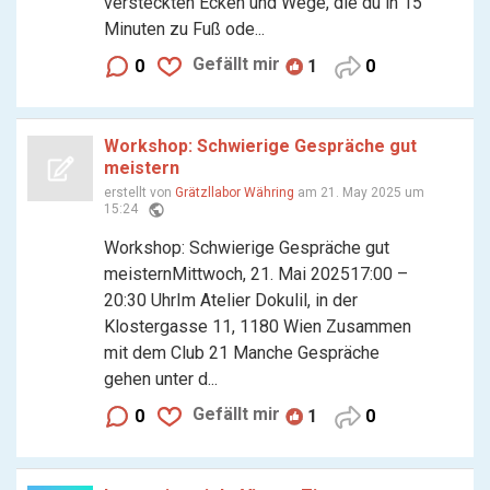
versteckten Ecken und Wege, die du in 15
Minuten zu Fuß ode...
Gefällt mir
0
1
0
Workshop: Schwierige Gespräche gut
meistern
erstellt von
Grätzllabor Währing
am 21. May 2025 um
public
15:24
Workshop: Schwierige Gespräche gut
meisternMittwoch, 21. Mai 202517:00 –
20:30 UhrIm Atelier Dokulil, in der
Klostergasse 11, 1180 Wien Zusammen
mit dem Club 21 Manche Gespräche
gehen unter d...
Gefällt mir
0
1
0