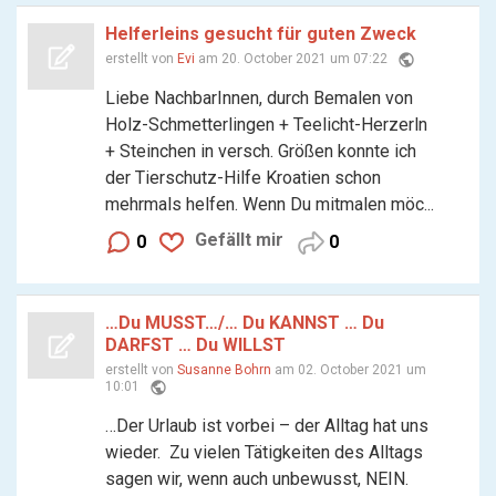
Helferleins gesucht für guten Zweck
public
erstellt von
Evi
am 20. October 2021 um 07:22
Liebe NachbarInnen, durch Bemalen von
Holz-Schmetterlingen + Teelicht-Herzerln
+ Steinchen in versch. Größen konnte ich
der Tierschutz-Hilfe Kroatien schon
mehrmals helfen. Wenn Du mitmalen möc...
Gefällt mir
0
0
…Du MUSST…/… Du KANNST … Du
DARFST … Du WILLST
erstellt von
Susanne Bohrn
am 02. October 2021 um
public
10:01
…Der Urlaub ist vorbei – der Alltag hat uns
wieder. Zu vielen Tätigkeiten des Alltags
sagen wir, wenn auch unbewusst, NEIN.