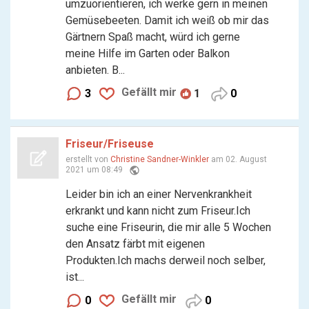
umzuorientieren, ich werke gern in meinen
Gemüsebeeten. Damit ich weiß ob mir das
Gärtnern Spaß macht, würd ich gerne
meine Hilfe im Garten oder Balkon
anbieten. B...
Gefällt mir
3
1
0
Friseur/Friseuse
erstellt von
Christine Sandner-Winkler
am 02. August
public
2021 um 08:49
Leider bin ich an einer Nervenkrankheit
erkrankt und kann nicht zum Friseur.Ich
suche eine Friseurin, die mir alle 5 Wochen
den Ansatz färbt mit eigenen
Produkten.Ich machs derweil noch selber,
ist...
Gefällt mir
0
0