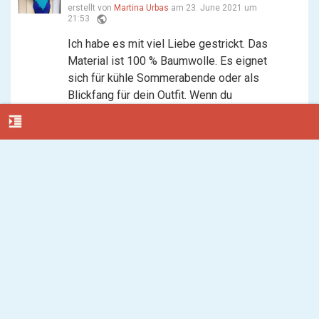
erstellt von
Martina Urbas
am 23. June 2021 um
public
21:53
Ich habe es mit viel Liebe gestrickt. Das
Material ist 100 % Baumwolle. Es eignet
sich für kühle Sommerabende oder als
Blickfang für dein Outfit. Wenn du
Interesse hast, melde dich entweder per
format_indent_increase
pn ...
Gefällt mir
0
0
Akkordeon Unterricht gesucht
erstellt von
Stephanie Deimel
am 21. June 2021 um
public
11:44
Liebe Nachbar_innen, ich möchte gerne
Akkordeon spielen lernen und suche
jemanden, der/die mir regelmäßig
Unterricht geben könnte. Danke für Infos