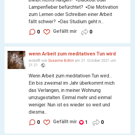
Lampenfieber befürchtet? ▪︎Die Motivation
zum Lernen oder Schreiben einer Arbeit
fällt schwer? ▪︎Das Studium geht n...
Gefällt mir
0
0
wenn Arbeit zum meditativen Tun wird
erstellt von
Susanne Bohrn
am 21. October 2021 um
public
21:21
Wenn Arbeit zum meditativen Tun wird…
Ein bis zweimal im Jahr überkommt mich
das Verlangen, in meiner Wohnung
umzugestalten. Einmal mehr und einmal
weniger. Nun ist es wieder so weit und
diesma...
Gefällt mir
0
1
0