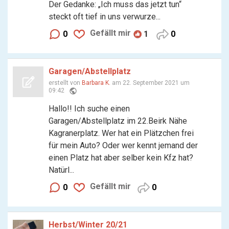
Der Gedanke: „Ich muss das jetzt tun“
steckt oft tief in uns verwurze...
Gefällt mir
0
1
0
Garagen/Abstellplatz
erstellt von
Barbara K.
am 22. September 2021 um
public
09:42
Hallo!! Ich suche einen
Garagen/Abstellplatz im 22.Beirk Nähe
Kagranerplatz. Wer hat ein Plätzchen frei
für mein Auto? Oder wer kennt jemand der
einen Platz hat aber selber kein Kfz hat?
Natürl...
Gefällt mir
0
0
Herbst/Winter 20/21