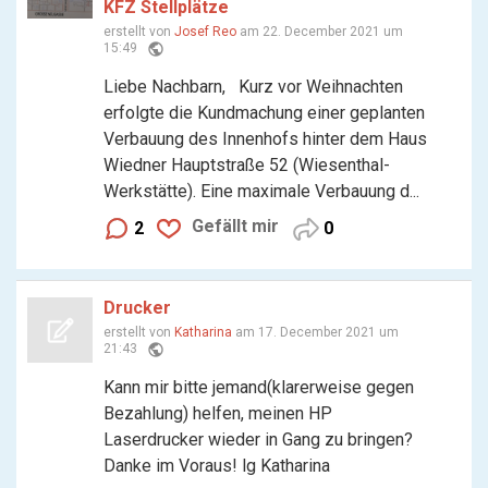
KFZ Stellplätze
erstellt von
Josef Reo
am 22. December 2021 um
public
15:49
Liebe Nachbarn, Kurz vor Weihnachten
erfolgte die Kundmachung einer geplanten
Verbauung des Innenhofs hinter dem Haus
Wiedner Hauptstraße 52 (Wiesenthal-
Werkstätte). Eine maximale Verbauung d...
Gefällt mir
2
0
Drucker
erstellt von
Katharina
am 17. December 2021 um
public
21:43
Kann mir bitte jemand(klarerweise gegen
Bezahlung) helfen, meinen HP
Laserdrucker wieder in Gang zu bringen?
Danke im Voraus! lg Katharina