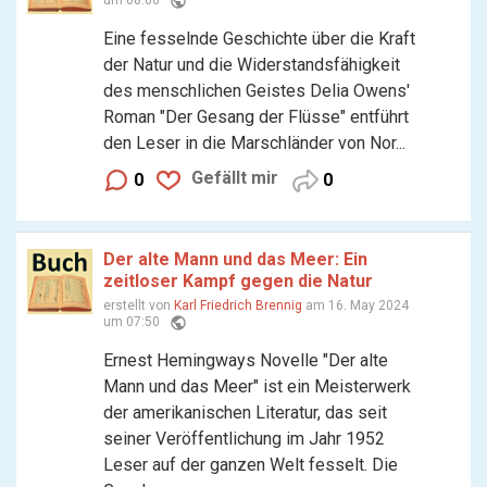
public
um 08:06
Eine fesselnde Geschichte über die Kraft
der Natur und die Widerstandsfähigkeit
des menschlichen Geistes Delia Owens'
Roman "Der Gesang der Flüsse" entführt
den Leser in die Marschländer von Nor...
Gefällt mir
0
0
Der alte Mann und das Meer: Ein
zeitloser Kampf gegen die Natur
erstellt von
Karl Friedrich Brennig
am 16. May 2024
public
um 07:50
Ernest Hemingways Novelle "Der alte
Mann und das Meer" ist ein Meisterwerk
der amerikanischen Literatur, das seit
seiner Veröffentlichung im Jahr 1952
Leser auf der ganzen Welt fesselt. Die