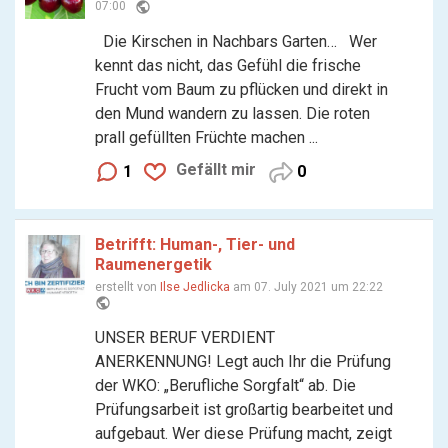
public
07:00
Die Kirschen in Nachbars Garten… Wer
kennt das nicht, das Gefühl die frische
Frucht vom Baum zu pflücken und direkt in
den Mund wandern zu lassen. Die roten
prall gefüllten Früchte machen ...
Gefällt mir
1
0
Betrifft: Human-, Tier- und
Raumenergetik
erstellt von
Ilse Jedlicka
am 07. July 2021 um 22:22
public
UNSER BERUF VERDIENT
ANERKENNUNG! Legt auch Ihr die Prüfung
der WKO: „Berufliche Sorgfalt“ ab. Die
Prüfungsarbeit ist großartig bearbeitet und
aufgebaut. Wer diese Prüfung macht, zeigt