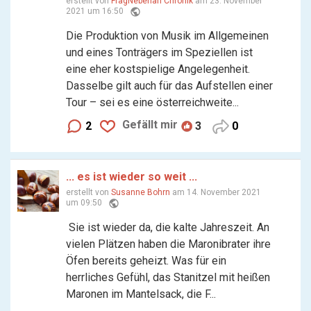
erstellt von
FragNebenan Chronik
am 23. November
public
2021 um 16:50
Die Produktion von Musik im Allgemeinen
und eines Tonträgers im Speziellen ist
eine eher kostspielige Angelegenheit.
Dasselbe gilt auch für das Aufstellen einer
Tour – sei es eine österreichweite...
Gefällt mir
2
3
0
... es ist wieder so weit ...
erstellt von
Susanne Bohrn
am 14. November 2021
public
um 09:50
Sie ist wieder da, die kalte Jahreszeit. An
vielen Plätzen haben die Maronibrater ihre
Öfen bereits geheizt. Was für ein
herrliches Gefühl, das Stanitzel mit heißen
Maronen im Mantelsack, die F...