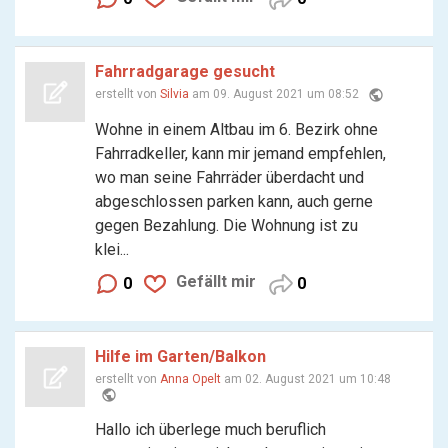
Fahrradgarage gesucht
public
erstellt von
Silvia
am 09. August 2021 um 08:52
Wohne in einem Altbau im 6. Bezirk ohne
Fahrradkeller, kann mir jemand empfehlen,
wo man seine Fahrräder überdacht und
abgeschlossen parken kann, auch gerne
gegen Bezahlung. Die Wohnung ist zu
klei...
Gefällt mir
0
0
Hilfe im Garten/Balkon
erstellt von
Anna Opelt
am 02. August 2021 um 10:48
public
Hallo ich überlege much beruflich