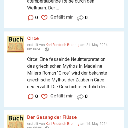
atemberaubende Reise durch den
Weltraum. Der ...
Gefällt mir
0
0
Circe
erstellt von
Karl Friedrich Brennig
am 21. May 2024
public
um 06:41
Circe: Eine fesselnde Neuinterpretation
des griechischen Mythos In Madeline
Millers Roman "Circe" wird der bekannte
griechische Mythos der Zauberin Circe
neu erzählt. Die Geschichte entführt den...
Gefällt mir
0
0
Der Gesang der Flüsse
erstellt von
Karl Friedrich Brennig
am 16. May 2024