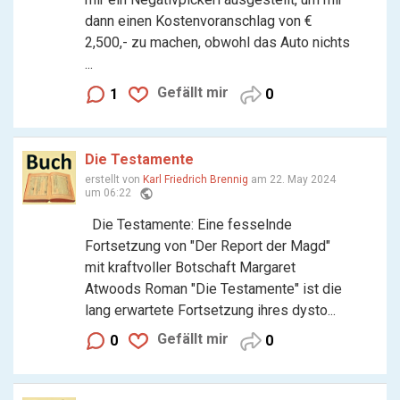
dann einen Kostenvoranschlag von €
2,500,- zu machen, obwohl das Auto nichts
...
Gefällt mir
1
0
Die Testamente
erstellt von
Karl Friedrich Brennig
am 22. May 2024
public
um 06:22
Die Testamente: Eine fesselnde
Fortsetzung von "Der Report der Magd"
mit kraftvoller Botschaft Margaret
Atwoods Roman "Die Testamente" ist die
lang erwartete Fortsetzung ihres dysto...
Gefällt mir
0
0