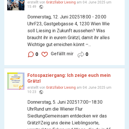
erstellt von
Grätzllabor Liesing
am 04. June 2025 um
public
15:49
Donnerstag, 12. Juni 202518:00 - 20:00
UhrF23, Gastgebgasse 4, 1230 Wien Wie
soll Liesing in Zukunft aussehen? Was
braucht ihr in eurem Grätzl, damit ihr alles
Wichtige gut erreichen könnt –...
Gefällt mir
0
0
Fotospaziergang: Ich zeige euch mein
Grätzl
erstellt von
Grätzllabor Liesing
am 04. June 2025 um
public
10:23
Donnerstag, 5. Juni 202517:00–18:30
UhrRund um die Wiener Flur
SiedlungGemeinsam entdecken wir das
Grätzl!Zeig uns deine Lieblingsorte,