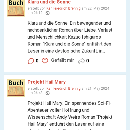
Klara und die Sonne
erstellt von
Karl Friedrich Brennig
am 22. May 2024
public
um 06:19
Klara und die Sonne: Ein bewegender und
nachdenklicher Roman über Liebe, Verlust
und Menschlichkeit Kazuo Ishiguros
Roman "Klara und die Sonne" entführt den
Leser in eine dystopische Zukunft, in...
Gefällt mir
0
0
Projekt Hail Mary
erstellt von
Karl Friedrich Brennig
am 21. May 2024
public
um 06:43
Projekt Hail Mary: Ein spannendes Sci-Fi-
Abenteuer voller Hoffnung und
Wissenschaft Andy Weirs Roman "Projekt
Hail Mary" entführt den Leser auf eine