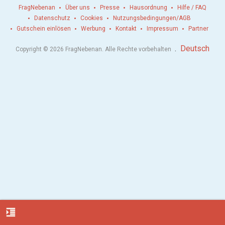
FragNebenan
Über uns
Presse
Hausordnung
Hilfe / FAQ
Datenschutz
Cookies
Nutzungsbedingungen/AGB
Gutschein einlösen
Werbung
Kontakt
Impressum
Partner
.
Deutsch
Copyright © 2026 FragNebenan. Alle Rechte vorbehalten
format_indent_increase