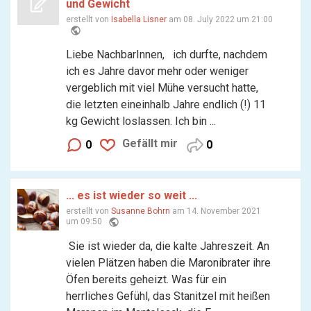
und Gewicht
erstellt von
Isabella Lisner
am 08. July 2022 um 21:00
public
Liebe NachbarInnen, ich durfte, nachdem
ich es Jahre davor mehr oder weniger
vergeblich mit viel Mühe versucht hatte,
die letzten eineinhalb Jahre endlich (!) 11
kg Gewicht loslassen. Ich bin ...
Gefällt mir
0
0
... es ist wieder so weit ...
erstellt von
Susanne Bohrn
am 14. November 2021
public
um 09:50
Sie ist wieder da, die kalte Jahreszeit. An
vielen Plätzen haben die Maronibrater ihre
Öfen bereits geheizt. Was für ein
herrliches Gefühl, das Stanitzel mit heißen