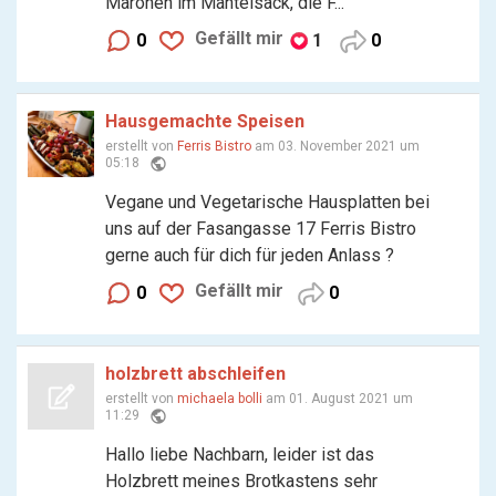
Maronen im Mantelsack, die F...
Gefällt mir
0
1
0
Hausgemachte Speisen
erstellt von
Ferris Bistro
am 03. November 2021 um
public
05:18
Vegane und Vegetarische Hausplatten bei
uns auf der Fasangasse 17 Ferris Bistro
gerne auch für dich für jeden Anlass ?
Gefällt mir
0
0
holzbrett abschleifen
erstellt von
michaela bolli
am 01. August 2021 um
public
11:29
Hallo liebe Nachbarn, leider ist das
Holzbrett meines Brotkastens sehr