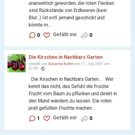
unansehlich geworden; die roten Flecken
sind Rückstände von Erdbeeren (kein
Blut...) Ist evtl. jemand geschickt und
könnte m...
Gefällt mir
0
0
Die Kirschen in Nachbars Garten
erstellt von
Susanne Bohrn
am 11. July 2021 um
public
07:00
Die Kirschen in Nachbars Garten… Wer
kennt das nicht, das Gefühl die frische
Frucht vom Baum zu pflücken und direkt in
den Mund wandern zu lassen. Die roten
prall gefüllten Früchte machen ...
Gefällt mir
1
0