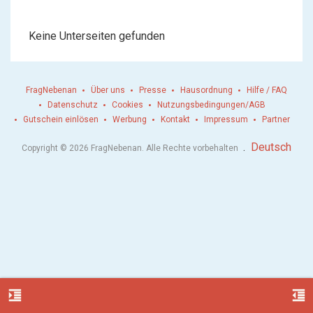
Keine Unterseiten gefunden
FragNebenan
Über uns
Presse
Hausordnung
Hilfe / FAQ
Datenschutz
Cookies
Nutzungsbedingungen/AGB
Gutschein einlösen
Werbung
Kontakt
Impressum
Partner
.
Deutsch
Copyright © 2026 FragNebenan. Alle Rechte vorbehalten
format_indent_increase
format_indent_decrease