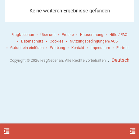
Keine weiteren Ergebnisse gefunden
FragNebenan
Über uns
Presse
Hausordnung
Hilfe / FAQ
Datenschutz
Cookies
Nutzungsbedingungen/AGB
Gutschein einlösen
Werbung
Kontakt
Impressum
Partner
.
Deutsch
Copyright © 2026 FragNebenan. Alle Rechte vorbehalten
format_indent_increase
format_indent_decrease