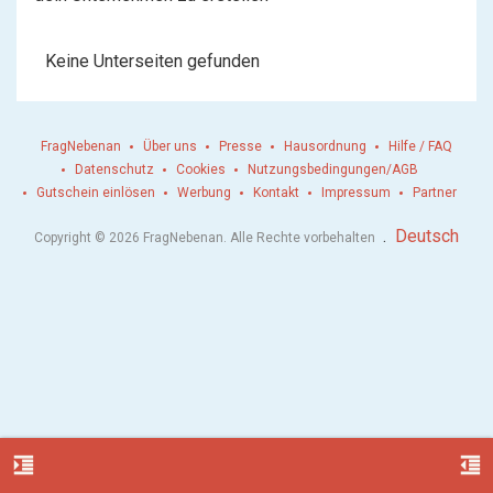
Keine Unterseiten gefunden
FragNebenan
Über uns
Presse
Hausordnung
Hilfe / FAQ
Datenschutz
Cookies
Nutzungsbedingungen/AGB
Gutschein einlösen
Werbung
Kontakt
Impressum
Partner
.
Deutsch
Copyright © 2026 FragNebenan. Alle Rechte vorbehalten
format_indent_increase
format_indent_decrease