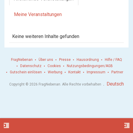
Meine Veranstaltungen
Keine weiteren Inhalte gefunden
FragNebenan
Über uns
Presse
Hausordnung
Hilfe / FAQ
Datenschutz
Cookies
Nutzungsbedingungen/AGB
Gutschein einlösen
Werbung
Kontakt
Impressum
Partner
.
Deutsch
Copyright © 2026 FragNebenan. Alle Rechte vorbehalten
format_indent_increase
format_indent_decrease