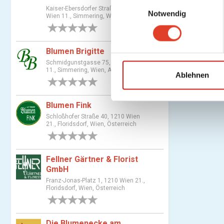
E
Kaiser-Ebersdorfer Straße 228, 1110
Notwendig
i
Wien 11., Simmering, Wien, Austria
n
0 Bewertungen
w
i
Blumen Brigitte
l
Schmidgunstgasse 75, 1110 Wien
11., Simmering, Wien, Austria
l
Ablehnen
0 Bewertungen
i
g
Blumen Fink
u
Schloßhofer Straße 40, 1210 Wien
n
21., Floridsdorf, Wien, Österreich
g
0 Bewertungen
s
a
Fellner Gärtner & Florist
GmbH
u
Franz-Jonas-Platz 1, 1210 Wien 21.,
s
Floridsdorf, Wien, Österreich
w
0 Bewertungen
a
h
Die Blumenecke am