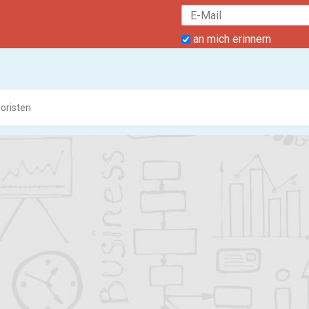
an mich erinnern
loristen