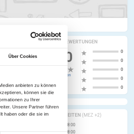
KRITIKEN & BEWERTUNGEN
5
0.00
0
star
Über Cookies
tellen
4
0
star
3
0
star
0 Bewertungen
2
0
star
 Medien anbieten zu können
1
0
star
kzeptieren, können sie die
ormationen zu Ihrer
iter. Unsere Partner führen
t haben oder die sie im
GESCHÄFTSZEITEN
(MEZ +2)
Mo
08:00 - 18:00
Di
08:00 - 18:00