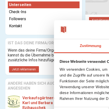
Unterseiten
Check-Ins
Followers
Kontaktieren
Kontakt
Blumen R
IST DAS DEINE FIRMA/ORGANISATION?
Zustimmung
Bitte
upgra
Wenn das deine Firma/Organisation ist,
kannst du die Übernahme beantragen und
zusätzliche Infos hinzufügen.
Keine Unte
Diese Webseite verwendet 
Wir verwenden Cookies, um I
Jetzt reklamieren
und die Zugriffe auf unsere 
Funktionen der Seite möglic
ANDERE HABEN SICH AUCH
Verwendung unserer Website 
ANGESEHEN
diese Informationen mögliche
Verkaufsgärtnerei Ing.
Rahmen Ihrer Nutzung der D
Karl und Barbara
Rzihauschek