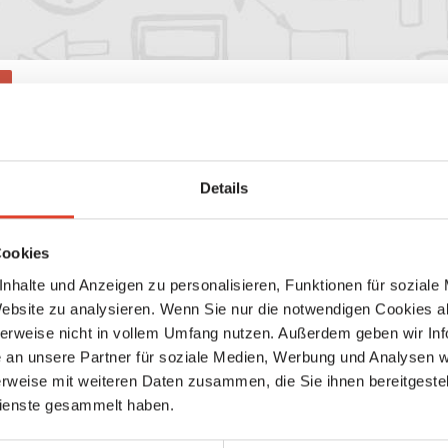
adl GmbH Unterseite
Details
de
dein Package, um eine Unterseite für dein Unternehmen zu ers
rseiten gefunden
Cookies
nhalte und Anzeigen zu personalisieren, Funktionen für soziale
Website zu analysieren. Wenn Sie nur die notwendigen Cookies a
herweise nicht in vollem Umfang nutzen. Außerdem geben wir Inf
an unsere Partner für soziale Medien, Werbung und Analysen we
rweise mit weiteren Daten zusammen, die Sie ihnen bereitgestell
ienste gesammelt haben.