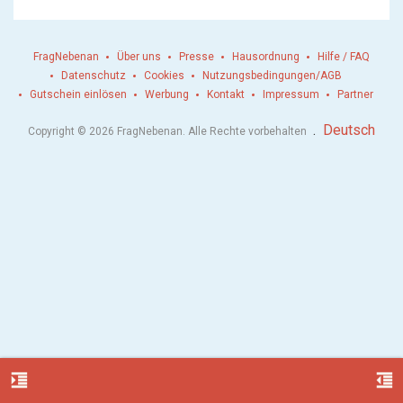
FragNebenan
Über uns
Presse
Hausordnung
Hilfe / FAQ
Datenschutz
Cookies
Nutzungsbedingungen/AGB
Gutschein einlösen
Werbung
Kontakt
Impressum
Partner
.
Deutsch
Copyright © 2026 FragNebenan. Alle Rechte vorbehalten
format_indent_increase
format_indent_decrease