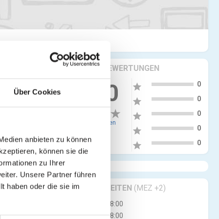
KRITIKEN & BEWERTUNGEN
5
more_vert
0.00
0
star
Über Cookies
4
0
star
3
0
star
0 Bewertungen
2
0
star
 Medien anbieten zu können
1
0
star
kzeptieren, können sie die
ormationen zu Ihrer
iter. Unsere Partner führen
t haben oder die sie im
GESCHÄFTSZEITEN
(MEZ +2)
Mo
08:00 - 18:00
Di
08:00 - 18:00