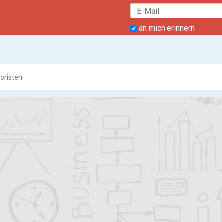
an mich erinnern
loristen