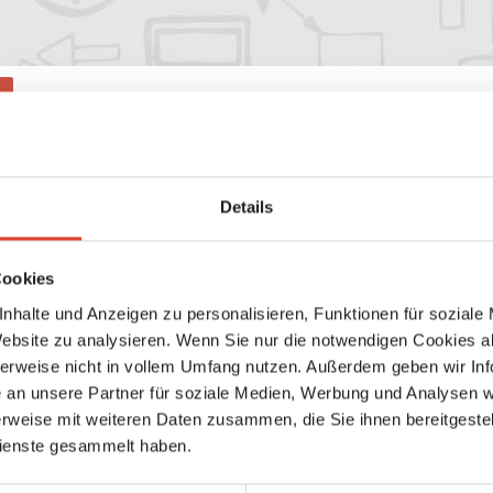
Gärtner & Floristen
GmbH
Details
Linzer Straße 480, 1150 Wien 14., Penzing, Wien, Österreich
Cookies
location_on
directions
Karte anzeigen
Wegbeschreibung
nhalte und Anzeigen zu personalisieren, Funktionen für soziale
Website zu analysieren. Wenn Sie nur die notwendigen Cookies a
herweise nicht in vollem Umfang nutzen. Außerdem geben wir Inf
 neuen Aktivitäten, die angezeigt werden könnten.
an unsere Partner für soziale Medien, Werbung und Analysen we
rweise mit weiteren Daten zusammen, die Sie ihnen bereitgestell
ienste gesammelt haben.