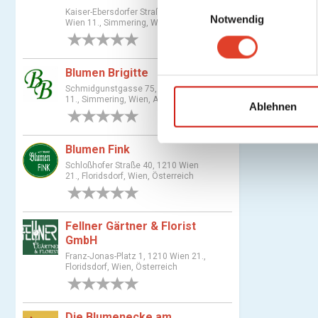
E
Kaiser-Ebersdorfer Straße 228, 1110
Notwendig
i
Wien 11., Simmering, Wien, Austria
n
0 Bewertungen
w
i
Blumen Brigitte
l
Schmidgunstgasse 75, 1110 Wien
11., Simmering, Wien, Austria
l
Ablehnen
0 Bewertungen
i
g
Blumen Fink
u
Schloßhofer Straße 40, 1210 Wien
n
21., Floridsdorf, Wien, Österreich
g
0 Bewertungen
s
a
Fellner Gärtner & Florist
GmbH
u
Franz-Jonas-Platz 1, 1210 Wien 21.,
s
Floridsdorf, Wien, Österreich
w
0 Bewertungen
a
h
Die Blumenecke am