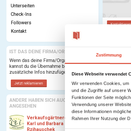
Unterseiten
Check-Ins
Followers
Kontaktieren
Kontakt
Kategorie:
IST DAS DEINE FIRMA/ORGANISATION?
Rechtsform:
Zustimmung
Wenn das deine Firma/Organisation ist,
Adresse:
kannst du die Übernahme beantragen und
zusätzliche Infos hinzufügen.
Diese Webseite verwendet 
Wir verwenden Cookies, um I
Jetzt reklamieren
und die Zugriffe auf unsere 
Funktionen der Seite möglic
ANDERE HABEN SICH AUCH
Es gibt keine
Verwendung unserer Website 
ANGESEHEN
diese Informationen mögliche
Verkaufsgärtnerei Ing.
Rahmen Ihrer Nutzung der D
Karl und Barbara
Rzihauschek