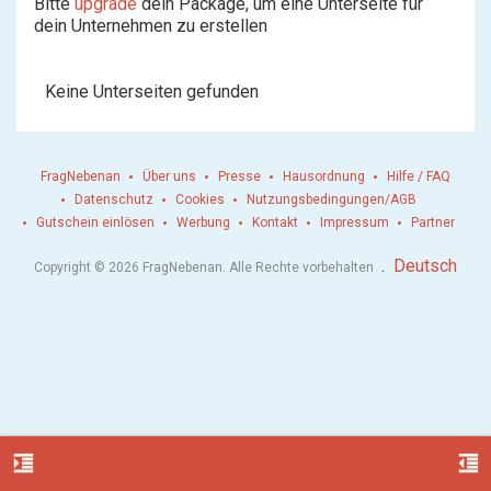
Bitte
upgrade
dein Package, um eine Unterseite für
dein Unternehmen zu erstellen
Keine Unterseiten gefunden
FragNebenan
Über uns
Presse
Hausordnung
Hilfe / FAQ
Datenschutz
Cookies
Nutzungsbedingungen/AGB
Gutschein einlösen
Werbung
Kontakt
Impressum
Partner
.
Deutsch
Copyright © 2026 FragNebenan. Alle Rechte vorbehalten
format_indent_increase
format_indent_decrease